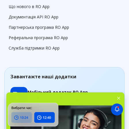
Що нового в RO App
Документація API RO App
Партнерська програма RO App
Реферальна програма RO App
Служба підтримки RO App
Завантажте наші додатки
Мобільний додаток RO App
Керуйте замовленнями, де б ви не були
Додаток Дашборд
Відстежуйте стан бізнесу в реальному часі