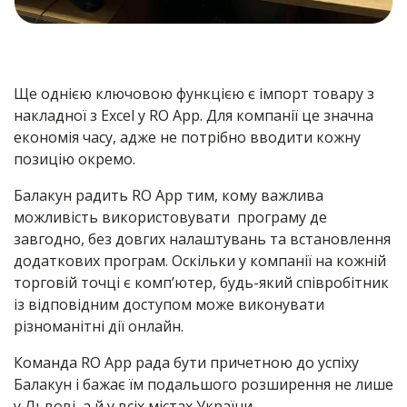
Ще однією ключовою функцією є імпорт товару з
накладної з Excel у RO App. Для компанії це значна
економія часу, адже не потрібно вводити кожну
позицію окремо.
Балакун радить RO App тим, кому важлива
можливість використовувати програму де
завгодно, без довгих налаштувань та встановлення
додаткових програм. Оскільки у компанії на кожній
торговій точці є комп’ютер, будь-який співробітник
із відповідним доступом може виконувати
різноманітні дії онлайн.
Команда RO App рада бути причетною до успіху
Балакун і бажає їм подальшого розширення не лише
у Львові, а й у всіх містах України.