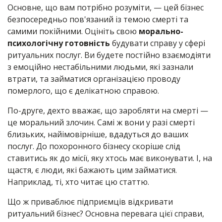
Основне, що вам потрібно розуміти, — цей бізнес
безпосередньо пов'язаний із темою смерті та
самими покійними. Оцініть свою
морально-
психологічну готовність
будувати справу у сфері
ритуальних послуг. Ви будете постійно взаємодіяти
з емоційно нестабільними людьми, які зазнали
втрати, та займатися організацією проводу
померлого, що є делікатною справою.
По-друге, дехто вважає, що заробляти на смерті —
це моральний злочин. Самі ж вони у разі смерті
близьких, найімовірніше, вдадуться до ваших
послуг. До похоронного бізнесу скоріше слід
ставитись як до місії, яку хтось має виконувати. І, на
щастя, є люди, які бажають цим займатися.
Наприклад, ті, хто читає цю статтю.
Що ж приваблює підприємців відкривати
ритуальний бізнес? Основна перевага цієї справи,