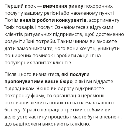
Перший крок —
вивчення ринку
похоронних
послуг у вашому регіоні або населеному пункті.
Потім
аналіз роботи конкурентів
, асортименту
їхніх товарів і послуг. Ознайомтеся з відгуками
клієнтів ритуальних підприємств, щоб достеменно
розуміти їхні потреби. Таким чином ви зможете
дати замовникам те, чого вони хочуть, уникнути
поширених помилок і зробити акцент на
популярних запитах клієнтів.
Після цього визначтеся,
які послуги
пропонуватиме ваше бюро
, а які ви віддасте
підрядникам. Якщо ви одразу відкриваєте
похоронну фірму, то організація церемонії
поховання лежить повністю на плечах вашого
бізнесу. У разі співпраці з третіми особами ви
делегуєте частину процесів і маєте бути впевнені,
що ваші колеги виконають їх якісно.