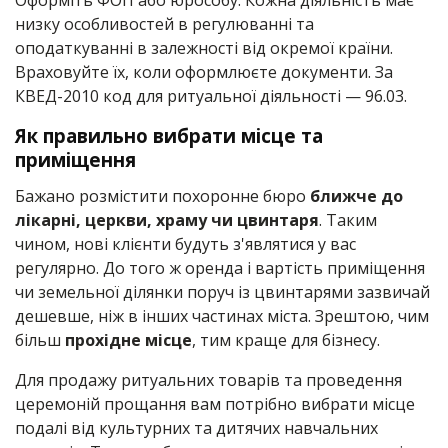
Оформіть ФОП або юрособу. Кожна діяльність має
низку особливостей в регулюванні та
оподаткуванні в залежності від окремої країни.
Враховуйте їх, коли оформлюєте документи. За
КВЕД-2010 код для ритуальної діяльності — 96.03.
Як правильно вибрати місце та
приміщення
Бажано розмістити похоронне бюро
ближче до
лікарні, церкви, храму чи цвинтаря
. Таким
чином, нові клієнти будуть з'являтися у вас
регулярно. До того ж оренда і вартість приміщення
чи земельної ділянки поруч із цвинтарями зазвичай
дешевше, ніж в інших частинах міста. Зрештою, чим
більш
прохідне місце
, тим краще для бізнесу.
Для продажу ритуальних товарів та проведення
церемоній прощання вам потрібно вибрати місце
подалі від культурних та дитячих навчальних