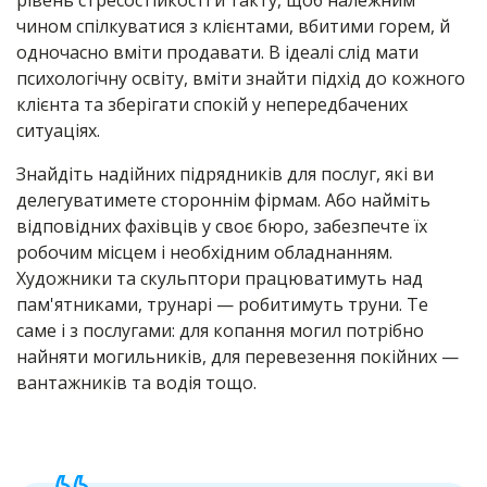
рівень стресостійкості й такту, щоб належним
чином спілкуватися з клієнтами, вбитими горем, й
одночасно вміти продавати. В ідеалі слід мати
психологічну освіту, вміти знайти підхід до кожного
клієнта та зберігати спокій у непередбачених
ситуаціях.
Знайдіть надійних підрядників для послуг, які ви
делегуватимете стороннім фірмам. Або найміть
відповідних фахівців у своє бюро, забезпечте їх
робочим місцем і необхідним обладнанням.
Художники та скульптори працюватимуть над
пам'ятниками, трунарі — робитимуть труни. Те
саме і з послугами: для копання могил потрібно
найняти могильників, для перевезення покійних —
вантажників та водія тощо.