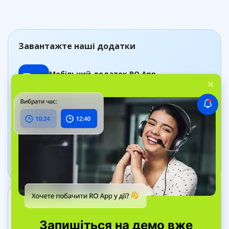
Завантажте наші додатки
Мобільний додаток RO App
Керуйте замовленнями, де б ви не були
Додаток Дашборд
Відстежуйте стан бізнесу в реальному часі
Зв’яжіться з нами
+38 044 334 40 41
вул. Bell Yard, 7, WC2A 2JR Лондон, Велика