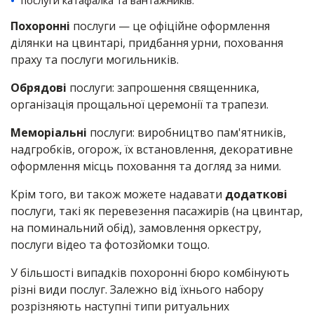
послуги катафалка та вантажників.
Похоронні
послуги — це офіційне оформлення
ділянки на цвинтарі, придбання урни, поховання
праху та послуги могильників.
Обрядові
послуги: запрошення священника,
організація прощальної церемонії та трапези.
Меморіальні
послуги: виробництво пам'ятників,
надгробків, огорож, їх встановлення, декоративне
оформлення місць поховання та догляд за ними.
Крім того, ви також можете надавати
додаткові
послуги, такі як перевезення пасажирів (на цвинтар,
на поминальний обід), замовлення оркестру,
послуги відео та фотозйомки тощо.
У більшості випадків похоронні бюро комбінують
різні види послуг. Залежно від їхнього набору
розрізняють наступні типи ритуальних