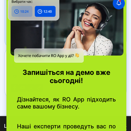
Додаток Дашборд
Відстежуйте стан бізнесу в реальному часі
Зв’яжіться з нами
+38 044 334 40 41
вул. Bell Yard, 7, WC2A 2JR Лондон, Велика
Британія
Ця веб-сторінка використовує cookies
×
© 2026 RO App