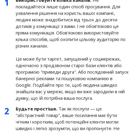
Використовуйте кілька каналів.
Не
покладайтеся лише один спосіб просування. Для
ухвалення рішення на користь вашої компанії,
людині може знадобитися від трьох до десяти
дотиків у комунікації з вами. І не обов’язково це
пряма комунікація. Обов'язково використовуйте
кілька способів, щоб охопити цільову аудиторію по
різних каналах.
Це може бути таргет, запущений у соцмережах,
одночасно з продзвоном старої бази клієнтів або
програмою "приведи друга". Або послідовний запуск
банерної реклами та пошуковою компанією в
Google. Подбайте про те, щоб людина швидко
знайшла вас у мережі, якщо ви вже зародили в ній
думку, що їй потрібна ваша послуга.
Будьте простіше.
Так як послуги — це
"абстрактний товар", ваше посилання має бути
чітким і коротким, щоб потенційні клієнти могли
швидко і легко зрозуміти, що ви пропонуєте. Не