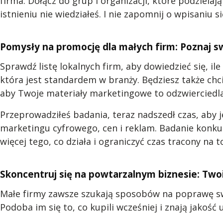
firma. Dołącz do grup i organizacji, które podzielają
istnieniu nie wiedziałeś. I nie zapomnij o wpisaniu 
Pomysły na promocję dla małych firm: Poznaj s
Sprawdź listę lokalnych firm, aby dowiedzieć się, il
która jest standardem w branży. Będziesz także chci
aby Twoje materiały marketingowe to odzwierciedla
Przeprowadziłeś badania, teraz nadszedł czas, aby 
marketingu cyfrowego, cen i reklam. Badanie konkuren
więcej tego, co działa i ograniczyć czas tracony na 
Skoncentruj się na powtarzalnym biznesie: Twoi
Małe firmy zawsze szukają sposobów na poprawę swo
Podoba im się to, co kupili wcześniej i znają jakość 