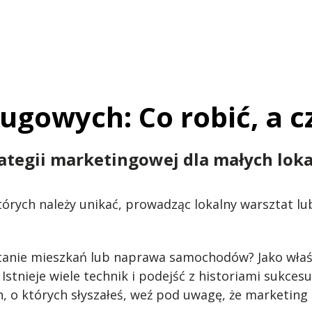
ługowych: Co robić, a 
rategii marketingowej dla małych lok
tórych należy unikać, prowadząc lokalny warsztat lu
ątanie mieszkań lub naprawa samochodów? Jako właśc
Istnieje wiele technik i podejść z historiami sukce
 o których słyszałeś, weź pod uwagę, że marketing 