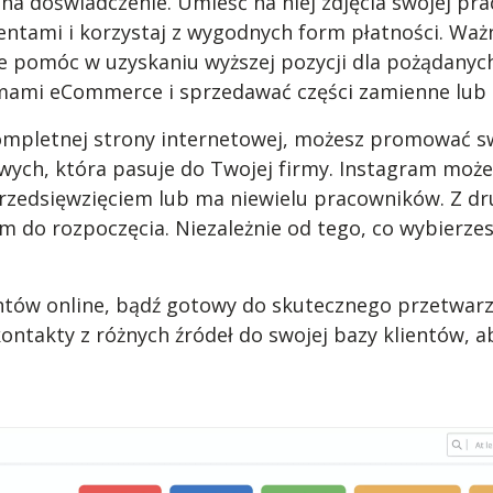
na doświadczenie. Umieść na niej zdjęcia swojej pra
ientami i korzystaj z wygodnych form płatności. Ważn
pomóc w uzyskaniu wyższej pozycji dla pożądanych
mami eCommerce i sprzedawać części zamienne lub a
kompletnej strony internetowej, możesz promować s
ych, która pasuje do Twojej firmy. Instagram może
przedsięwzięciem lub ma niewielu pracowników. Z drug
 do rozpoczęcia. Niezależnie od tego, co wybierze
entów online, bądź gotowy do skutecznego przetwar
ntakty z różnych źródeł do swojej bazy klientów, a