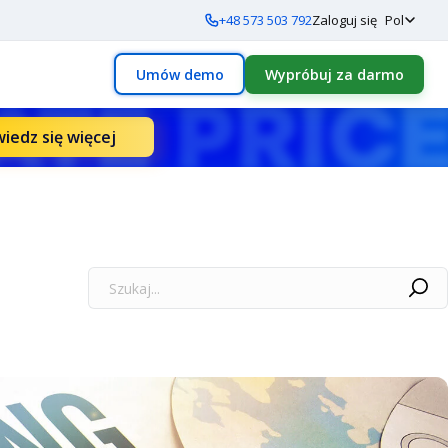
+48 573 503 792
Zaloguj się
Pol
Umów demo
Wypróbuj za darmo
iedz się więcej