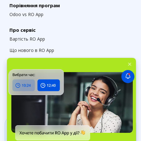
Порівняння програм
Odoo vs RO App
Про сервіс
Вартість RO App
Що нового в RO App
Документація API RO App
Партнерська програма RO App
Реферальна програма RO App
Служба підтримки RO App
Завантажте наші додатки