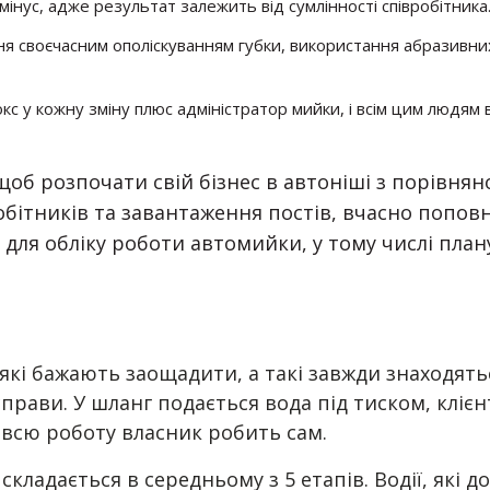
мінус, адже результат залежить від сумлінності співробітника
ня своєчасним ополіскуванням губки, використання абразивн
кс у кожну зміну плюс адміністратор мийки, і всім цим людям
щоб розпочати свій бізнес в автоніші з порівня
обітників та завантаження постів, вчасно попо
не для обліку роботи автомийки, у тому числі пла
які бажають заощадити, а такі завжди знаходять
справи. У шланг подається вода під тиском, кліє
и всю роботу власник робить сам.
складається в середньому з 5 етапів. Водії, які