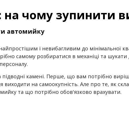
: на чому зупинити в
ити автомийку
 найпростішим і невибагливим до мінімальної ква
рібно самому розбиратися в механіці та шукати 
 персоналу.
 та підводні камені. Перше, що вам потрібно вирі
еся виходити на самоокупність. Але про те, як ск
омийку та що потрібно обов'язково врахувати.