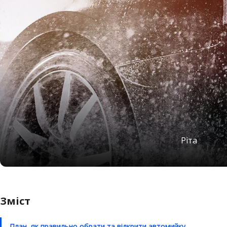
Ріта
Зміст
План, як правильно обрати та відкрити автомийку