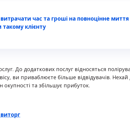
витрачати час та гроші на повноцінне миття 
 такому клієнту
ослуг. До додаткових послуг відносяться поліру
ісу, ви приваблюєте більше відвідувачів. Нехай
ін окупності та збільшує прибуток.
 виторг