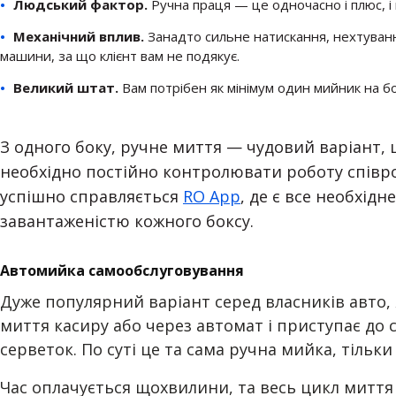
Людський фактор.
Ручна праця — це одночасно і плюс, і 
Механічний вплив.
Занадто сильне натискання, нехтуван
машини, за що клієнт вам не подякує.
Великий штат.
Вам потрібен як мінімум один мийник на бо
З одного боку, ручне миття — чудовий варіант, 
необхідно постійно контролювати роботу співр
успішно справляється
RO App
, де є все необхід
завантаженістю кожного боксу.
Автомийка самообслуговування
Дуже популярний варіант серед власників авто, 
миття касиру або через автомат і приступає до 
серветок. По суті це та сама ручна мийка, тільк
Час оплачується щохвилини, та весь цикл миття 