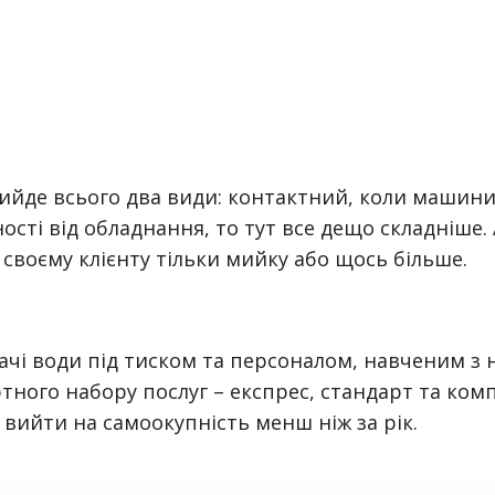
вийде всього два види: контактний, коли машини
ості від обладнання, то тут все дещо складніше.
своєму клієнту тільки мийку або щось більше.
ачі води під тиском та персоналом, навченим з
ртного набору послуг – експрес, стандарт та ком
е вийти на самоокупність менш ніж за рік.