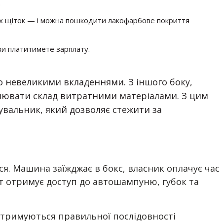
.
их щіток — і можна пошкодити лакофарбове покриття
 ви платитимете зарплату.
но невеликими вкладеннями. З іншого боку,
внювати склад витратними матеріалами. З цим
нувальник, який дозволяє стежити за
ся. Машина заїжджає в бокс, власник оплачує час
нт отримує доступ до автошампуню, губок та
 дотримуються правильної послідовності