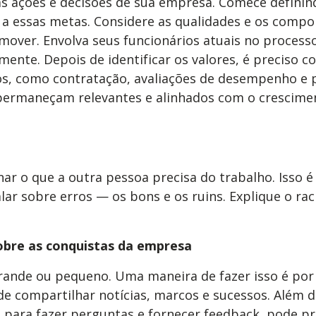
s ações e decisões de sua empresa. Comece definind
m a essas metas. Considere as qualidades e os comp
over. Envolva seus funcionários atuais no processo,
amente. Depois de identificar os valores, é preciso 
s, como contratação, avaliações de desempenho e pr
 permaneçam relevantes e alinhados com o crescime
nar o que a outra pessoa precisa do trabalho. Isso 
ar sobre erros — os bons e os ruins. Explique o raci
sobre as conquistas da empresa
grande ou pequeno. Uma maneira de fazer isso é por
e compartilhar notícias, marcos e sucessos. Além d
de para fazer perguntas e fornecer feedback, pode