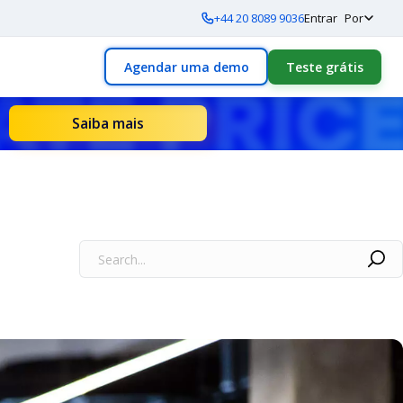
+44 20 8089 9036
Entrar
Por
Agendar uma demo
Teste grátis
Saiba mais