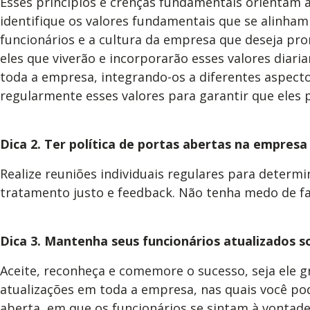
Esses princípios e crenças fundamentais orientam a
identifique os valores fundamentais que se alinha
funcionários e a cultura da empresa que deseja prom
eles que viverão e incorporarão esses valores diari
toda a empresa, integrando-os a diferentes aspecto
regularmente esses valores para garantir que eles
Dica 2. Ter política de portas abertas na empresa
Realize reuniões individuais regulares para determi
tratamento justo e feedback.
Não tenha medo de fal
Dica 3. Mantenha seus funcionários atualizados 
Aceite, reconheça e comemore o sucesso, seja ele 
atualizações em toda a empresa, nas quais você pod
aberta, em que os funcionários se sintam à vonta