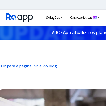
Soluções
Características
A RO App atualiza os plan
< Ir para a página inicial do blog