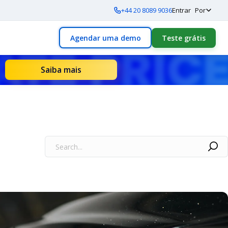
+44 20 8089 9036
Entrar
Por
Agendar uma demo
Teste grátis
Saiba mais