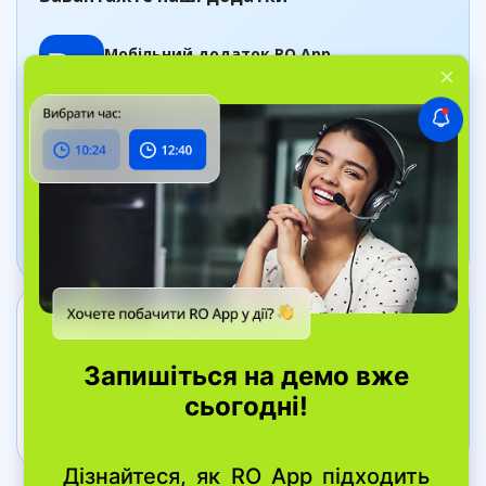
Мобільний додаток RO App
Керуйте замовленнями, де б ви не були
Додаток Дашборд
Відстежуйте стан бізнесу в реальному часі
Зв’яжіться з нами
+38 044 334 40 41
вул. Bell Yard, 7, WC2A 2JR Лондон, Велика
Британія