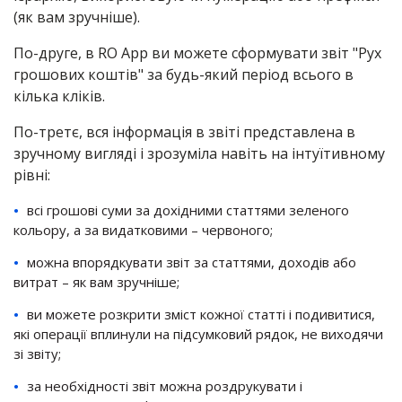
(як вам зручніше).
По-друге, в RO App ви можете сформувати звіт "Рух
грошових коштів" за будь-який період всього в
кілька кліків.
По-третє, вся інформація в звіті представлена в
зручному вигляді і зрозуміла навіть на інтуїтивному
рівні:
всі грошові суми за дохідними статтями зеленого
кольору, а за видатковими – червоного;
можна впорядкувати звіт за статтями, доходів або
витрат – як вам зручніше;
ви можете розкрити зміст кожної статті і подивитися,
які операції вплинули на підсумковий рядок, не виходячи
зі звіту;
за необхідності звіт можна роздрукувати і