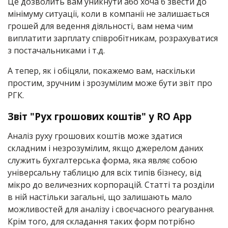
Це дозволить вам уникнути або хоча б звести до
мінімуму ситуації, коли в компанії не залишається
грошей для ведення діяльності, вам нема чим
виплатити зарплату співробітникам, розрахуватися
з постачальниками і т.д.
А тепер, як і обіцяли, покажемо вам, наскільки
простим, зручним і зрозумілим може бути звіт про
РГК.
Звіт "Рух грошових коштів" у RO App
Аналіз руху грошових коштів може здатися
складним і незрозумілим, якщо джерелом даних
служить бухгалтерська форма, яка являє собою
універсальну таблицю для всіх типів бізнесу, від
мікро до величезних корпорацій. Статті та розділи
в ній настільки загальні, що залишають мало
можливостей для аналізу і своєчасного реагування.
Крім того, для складання таких форм потрібно