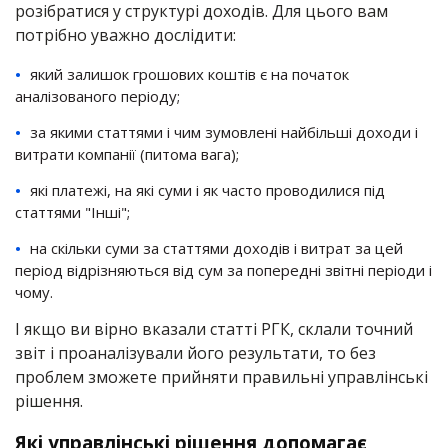
розібратися у структурі доходів. Для цього вам
потрібно уважно дослідити:
який залишок грошових коштів є на початок
аналізованого періоду;
за якими статтями і чим зумовлені найбільші доходи і
витрати компанії (питома вага);
які платежі, на які суми і як часто проводилися під
статтями "Інші";
на скільки суми за статтями доходів і витрат за цей
період відрізняються від сум за попередні звітні періоди і
чому.
І якщо ви вірно вказали статті РГК, склали точний
звіт і проаналізували його результати, то без
проблем зможете прийняти правильні управлінські
рішення.
Які управлінські рішення допомагає