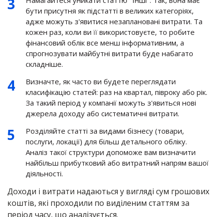
Намагайтеся уникати статтю "Інші". Так, вона має
бути присутня як підстатті в великих категоріях,
адже можуть з'явитися незаплановані витрати. Та
кожен раз, коли ви її використовуєте, то робите
фінансовий облік все менш інформативним, а
спрогнозувати майбутні витрати буде набагато
складніше.
Визначте, як часто ви будете переглядати
класифікацію статей: раз на квартал, півроку або рік.
За такий період у компанії можуть з'явиться нові
джерела доходу або систематичні витрати.
Розділяйте статті за видами бізнесу (товари,
послуги, локації) для більш детального обліку.
Аналіз такої структури допоможе вам визначити
найбільш прибутковий або витратний напрям вашої
діяльності.
Доходи і витрати надаються у вигляді сум грошових
коштів, які проходили по виділеним статтям за
період часу, що аналізується.