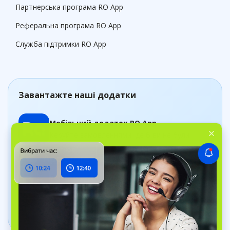
Партнерська програма RO App
Реферальна програма RO App
Служба підтримки RO App
Завантажте наші додатки
Мобільний додаток RO App
Керуйте замовленнями, де б ви не були
Додаток Дашборд
Відстежуйте стан бізнесу в реальному часі