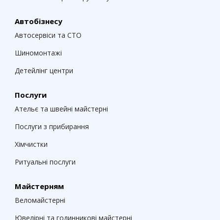
Автобізнесу
Автосервіси та СТО
Шиномонтажі
Детейлінг центри
Послуги
Ательє та швейні майстерні
Послуги з прибирання
Хімчистки
Ритуальні послуги
Майстерням
Веломайстерні
Ювелірні та годинникові майстерні