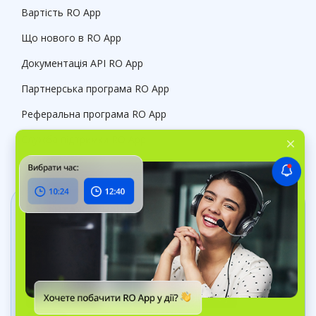
Вартість RO App
Що нового в RO App
Документація API RO App
Партнерська програма RO App
Реферальна програма RO App
Служба підтримки RO App
Завантажте наші додатки
Мобільний додаток RO App
Керуйте замовленнями, де б ви не були