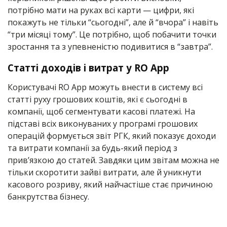
потрібно мати на руках всі карти — цифри, які
покажуть не тільки “сьогодні”, але й “вчора” і навіть
“три місяці тому”. Це потрібно, щоб побачити точки
зростання та з упевненістю подивитися в “завтра”.
Статті доходів і витрат у RO App
Користувачі RO App можуть внести в систему всі
статті руху грошових коштів, які є сьогодні в
компанії, щоб сегментувати касові платежі. На
підставі всіх виконуваних у програмі грошових
операцій формується звіт РГК, який показує доходи
та витрати компанії за будь-який період з
прив’язкою до статей. Завдяки цим звітам можна не
тільки скоротити зайві витрати, але й уникнути
касового розриву, який найчастіше стає причиною
банкрутства бізнесу.