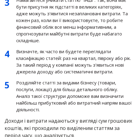
Намагайтеся уникати статтю "Інші". Так, вона має
бути присутня як підстатті в великих категоріях,
адже можуть з'явитися незаплановані витрати. Та
кожен раз, коли ви її використовуєте, то робите
фінансовий облік все менш інформативним, а
спрогнозувати майбутні витрати буде набагато
складніше.
Визначте, як часто ви будете переглядати
класифікацію статей: раз на квартал, півроку або рік.
За такий період у компанії можуть з'явиться нові
джерела доходу або систематичні витрати.
Розділяйте статті за видами бізнесу (товари,
послуги, локації) для більш детального обліку.
Аналіз такої структури допоможе вам визначити
найбільш прибутковий або витратний напрям вашої
діяльності.
Доходи і витрати надаються у вигляді сум грошових
коштів, які проходили по виділеним статтям за
період часу, що аналізується.