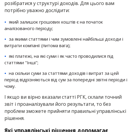
розібратися у структурі доходів. Для цього вам
потрібно уважно дослідити:
який залишок грошових коштів є на початок
аналізованого періоду;
за якими статтями і чим зумовлені найбільші доходи і
витрати компанії (питома вага);
які платежі, на які суми і як часто проводилися під
статтями "Інші";
на скільки суми за статтями доходів і витрат за цей
період відрізняються від сум за попередні звітні періоди і
чому.
І якщо ви вірно вказали статті РГК, склали точний
звіт і проаналізували його результати, то без
проблем зможете прийняти правильні управлінські
рішення.
Які управлінські рішення допомагає