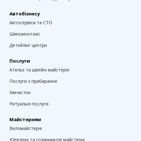
Автобізнесу
Автосервіси та СТО
Шиномонтажі
Детейлінг центри
Послуги
Ательє та швейні майстерні
Послуги з прибирання
Хімчистки
Ритуальні послуги
Майстерням
Веломайстерні
Ювелірні та годинникові майстерні