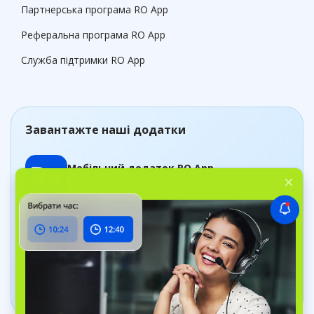
Партнерська програма RO App
Реферальна програма RO App
Служба підтримки RO App
Завантажте наші додатки
Мобільний додаток RO App
Керуйте замовленнями, де б ви не були
Додаток Дашборд
Відстежуйте стан бізнесу в реальному часі