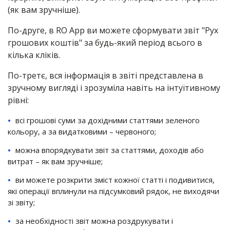
(як вам зручніше).
По-друге, в RO App ви можете сформувати звіт "Рух
грошових коштів" за будь-який період всього в
кілька кліків.
По-третє, вся інформація в звіті представлена в
зручному вигляді і зрозуміла навіть на інтуїтивному
рівні:
всі грошові суми за дохідними статтями зеленого
кольору, а за видатковими – червоного;
можна впорядкувати звіт за статтями, доходів або
витрат – як вам зручніше;
ви можете розкрити зміст кожної статті і подивитися,
які операції вплинули на підсумковий рядок, не виходячи
зі звіту;
за необхідності звіт можна роздрукувати і