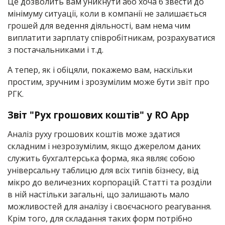
Це дозволить вам уникнути або хоча б звести до
мінімуму ситуації, коли в компанії не залишається
грошей для ведення діяльності, вам нема чим
виплатити зарплату співробітникам, розрахуватися
з постачальниками і т.д.
А тепер, як і обіцяли, покажемо вам, наскільки
простим, зручним і зрозумілим може бути звіт про
РГК.
Звіт "Рух грошових коштів" у RO App
Аналіз руху грошових коштів може здатися
складним і незрозумілим, якщо джерелом даних
служить бухгалтерська форма, яка являє собою
універсальну таблицю для всіх типів бізнесу, від
мікро до величезних корпорацій. Статті та розділи
в ній настільки загальні, що залишають мало
можливостей для аналізу і своєчасного реагування.
Крім того, для складання таких форм потрібно