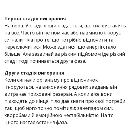
Перша стадія вигорання
На першій стадії людині здається, що сил вистачить
на все. Часто він не помічає або навмисно ігнорує
сигнали тіла про те, що потрібно відпочити та
переключитися. Може здатися, що енергії стало
більше. Але зазвичай за різким підйомом іде різкий
спад і тоді починається друга фаза.
Друга стадія вигорання
Коли сигнали організму про відпочинок
ігноруються, на виконання рядових завдань він
витрачає приховані резерви. А коли вже вони
підходять до кінця, тіло дає знати про свої потреби
так, щоб його точно помітили: занепадом сил,
хворобами й емоційною нестабільністю. На тлі
цього настає остання фаза.