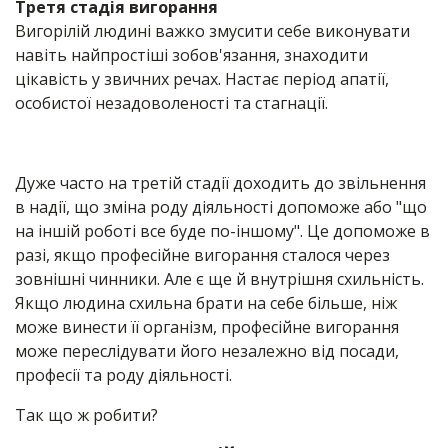
Третя стадія вигорання
Вигорілій людині важко змусити себе виконувати
навіть найпростіші зобов'язання, знаходити
цікавість у звичних речах. Настає період апатії,
особистої незадоволеності та стагнації.
Дуже часто на третій стадії доходить до звільнення
в надії, що зміна роду діяльності допоможе або "що
на іншій роботі все буде по-іншому". Це допоможе в
разі, якщо професійне вигорання сталося через
зовнішні чинники. Але є ще й внутрішня схильність.
Якщо людина схильна брати на себе більше, ніж
може винести її організм, професійне вигорання
може переслідувати його незалежно від посади,
професії та роду діяльності.
Так що ж робити?