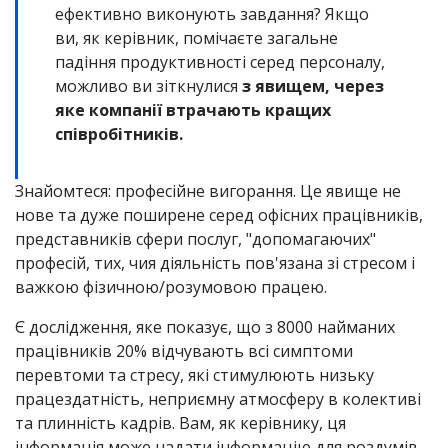
ефективно виконують завдання? Якщо
ви, як керівник, помічаєте загальне
падіння продуктивності серед персоналу,
можливо ви зіткнулися
з явищем, через
яке компанії втрачають кращих
співробітників.
Знайомтеся: професійне вигорання. Це явище не
нове та дуже поширене серед офісних працівників,
представників сфери послуг, "допомагаючих"
професій, тих, чия діяльність пов'язана зі стресом і
важкою фізичною/розумовою працею.
Є дослідження, яке показує, що з 8000 найманих
працівників 20% відчувають всі симптоми
перевтоми та стресу, які стимулюють низьку
працездатність, неприємну атмосферу в колективі
та плинність кадрів. Вам, як керівнику, ця
інформація може надати інформацію для роздумів