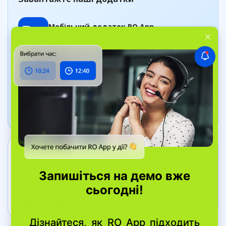
Мобільний додаток RO App
Керуйте замовленнями, де б ви не були
Додаток Дашборд
Відстежуйте стан бізнесу в реальному часі
Зв’яжіться з нами
+38 044 334 40 41
вул. Bell Yard, 7, WC2A 2JR Лондон, Велика
Британія