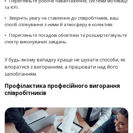
Перегляньте робоче навантаження, системи мотивації
та KPI.
Зверніть увагу на ставлення до співробітників, ваш
спосіб спілкування з ними й атмосферу в колективі.
Перегляньте посадові обов'язки та розширте/звузьте
спектр виконуваних завдань.
У будь-якому випадку краще не шукати способи, як
впоратися з вигоранням, а працювати над його
запобіганням.
Профілактика професійного вигорання
співробітників