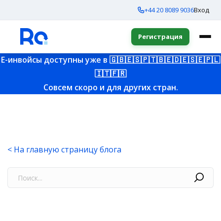
+44 20 8089 9036
Вход
Регистрация
E-инвойсы доступны уже в
🇬🇧
🇪🇸
🇵🇹
🇧🇪
🇩🇪
🇸🇪
🇵🇱
🇮🇹
🇫🇷
Совсем скоро и для других стран.
< На главную страницу блога