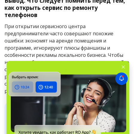
Вывод. Что следует помнить перед тем,
как открыть сервис по ремонту
телефонов
При открытии сервисного центра
предприниматели часто совершают похожие
ошибки: экономят на аренде помещения и
программе, игнорируют плюсы франшизы и
особенности рекламы локального бизнеса. Чтобы
не сливать бюджет на старте, грамотно планируйте
свои шаги, здраво оценивайте возможности и
работайте над экспертностью в сфере ремонта
смартфонов. И не забудьте вооружиться такими
рабочими инструментами для бизнеса, как RO App.
Пользуйтесь RO App уже сейчас — без
подписок и банковских карт