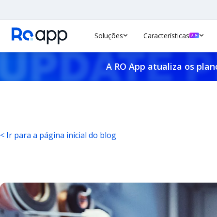
Soluções
Características
A RO App atualiza os plan
< Ir para a página inicial do blog