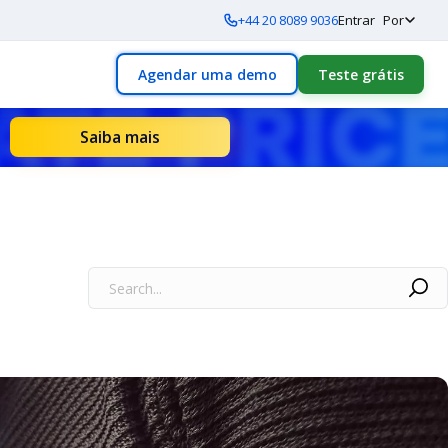
+44 20 8089 9036
Entrar
Por
Agendar uma demo
Teste grátis
Saiba mais