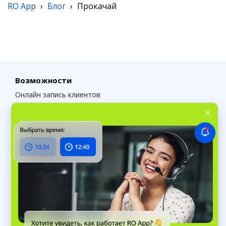
RO App
›
Блог
›
Прокачай
Возможности
Онлайн запись клиентов
Управление заказами
Предварительная запись
Учет клиентов
Складской учет
Выставление счетов
Управление персоналом
Контроль сотрудников