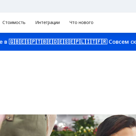
Стоимость
Интеграции
Что нового
е в
🇬🇧
🇪🇸
🇵🇹
🇧🇪
🇩🇪
🇸🇪
🇵🇱
🇮🇹
🇫🇷
Совсем ск