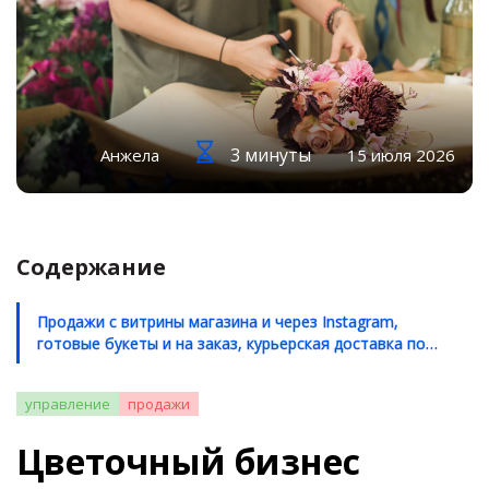
3 минуты
Анжела
15 июля 2026
Содержание
Продажи с витрины магазина и через Instagram,
готовые букеты и на заказ, курьерская доставка по
городу – все упорядочено в одной программе.
Читайте, как цветочный магазин "Poczuj" радует
управление
продажи
клиентов отличным сервисом благодаря слаженным
процессам.
Цветочный бизнес