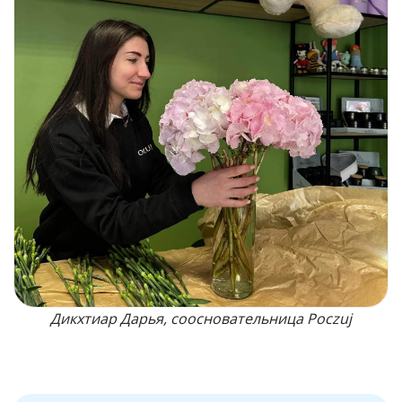
Дикхтиар Дарья, cоосновательница Poczuj