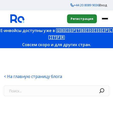
+44 20 8089 9036
Вход
Регистрация
E-инвойсы доступны уже в
🇬🇧
🇪🇸
🇵🇹
🇧🇪
🇩🇪
🇸🇪
🇵🇱
🇮🇹
🇫🇷
Совсем скоро и для других стран.
< На главную страницу блога