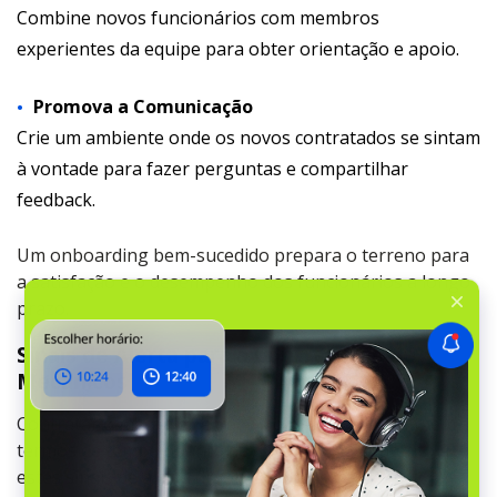
Combine novos funcionários com membros
experientes da equipe para obter orientação e apoio.
Promova a Comunicação
Crie um ambiente onde os novos contratados se sintam
à vontade para fazer perguntas e compartilhar
feedback.
Um onboarding bem-sucedido prepara o terreno para
a satisfação e o desempenho dos funcionários a longo
prazo.
Sinais de Alerta para a Contratação de
Mecânicos
Contratar o mecânico errado pode ser caro tanto em
termos de tempo quanto de dinheiro. Fique atento a
estes sinais de alerta durante o processo de