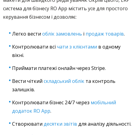
макети для швидкого редагування. Окрім цього, ERP
система для бізнесу RO App містить усе для простого
керування бізнесом і дозволяє:
Легко вести
облік замовлень
і
продаж товарів
.
Контролювати всі
чати з клієнтами
в одному
вікні.
Приймати платежі онлайн через Stripe.
Вести чіткий
складський облік
та контроль
залишків.
Контролювати бізнес 24/7 через
мобільний
додаток RO App
.
Створювати
десятки звітів
для аналізу діяльності.