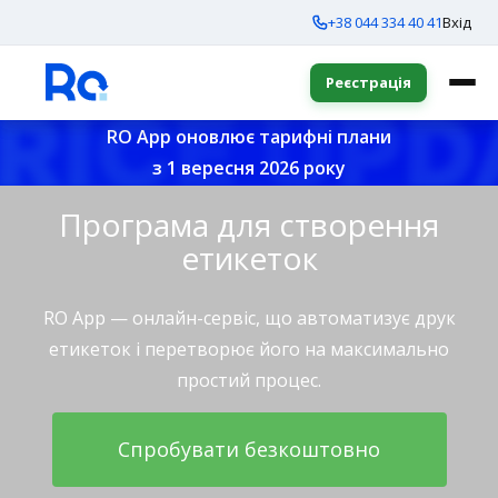
+38 044 334 40 41
Вхід
Реєстрація
RO App оновлює тарифні плани
з 1 вересня 2026 року
Програма для створення
етикеток
RO App — онлайн-сервіс, що автоматизує друк
етикеток і перетворює його на максимально
простий процес.
Спробувати безкоштовно