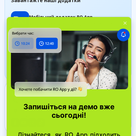
Завантажте наші додатки
Мобільний додаток RO App
Керуйте замовленнями, де б ви не були
Додаток Дашборд
Відстежуйте стан бізнесу в реальному часі
Зв’яжіться з нами
+38 044 334 40 41
вул. Bell Yard, 7, WC2A 2JR Лондон, Велика
Британія