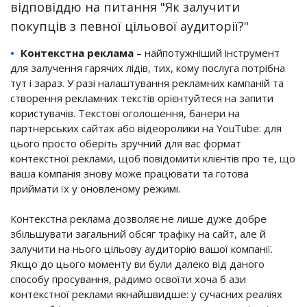
відповіддю на питання
"Як залучити
покупців з певної цільової аудиторії?"
Контекстна реклама
– найпотужніший інструмент
для залучення гарячих лідів, тих, кому послуга потрібна
тут і зараз. У разі налаштування рекламних кампаній та
створення рекламних текстів орієнтуйтеся на запити
користувачів. Текстові оголошення, банери на
партнерських сайтах або відеоролики на YouTube:
для
цього
просто оберіть зручний для вас формат
контекстної реклами, щоб повідомити клієнтів про те, що
ваша компанія знову
може працювати
та готова
приймати їх у оновленому режимі.
Контекстна реклама дозволяє не лише дуже добре
збільшувати загальний обсяг трафіку на сайт, але й
залучити на нього цільову аудиторію вашої компанії.
Якщо до цього моменту ви були далеко від даного
способу просування, радимо освоїти хоча б ази
контекстної реклами якнайшвидше: у сучасних реаліях