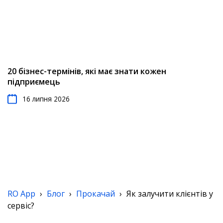
20 бізнес-термінів, які має знати кожен
підприємець
16 липня 2026
RO App
›
Блог
›
Прокачай
›
Як залучити клієнтів у
сервіс?