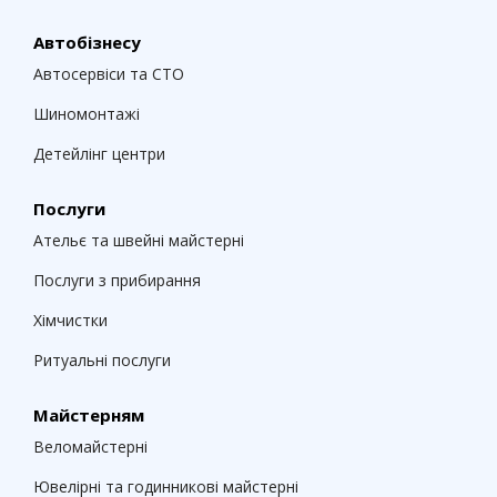
Автобізнесу
Автосервіси та СТО
Шиномонтажі
Детейлінг центри
Послуги
Ательє та швейні майстерні
Послуги з прибирання
Хімчистки
Ритуальні послуги
Майстерням
Веломайстерні
Ювелірні та годинникові майстерні