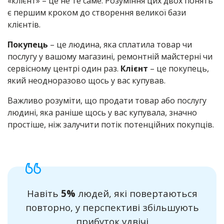
«клієнт» – це не те саме. Розуміння цих двох понять
є першим кроком до створення великої бази
клієнтів.
Покупець
– це людина, яка сплатила товар чи
послугу у вашому магазині, ремонтній майстерні чи
сервісному центрі один раз.
Клієнт
– це покупець,
який неодноразово щось у вас купував.
Важливо розуміти, що продати товар або послугу
людині, яка раніше щось у вас купувала, значно
простіше, ніж залучити потік потенційних покупців.
Навіть
5%
людей, які повертаються
повторно, у перспективі збільшують
прибуток удвічі