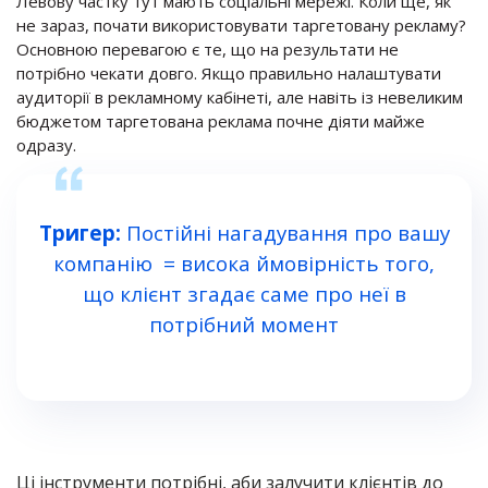
Левову частку тут мають соціальні мережі. Коли ще, як
не зараз, почати використовувати таргетовану рекламу?
Основною перевагою є те, що на результати не
потрібно чекати довго. Якщо правильно налаштувати
аудиторії в рекламному кабінеті,
але навіть
із невеликим
бюджетом таргетована реклама почне діяти майже
одразу.
Тригер:
Постійні нагадування про вашу
компанію = висока ймовірність того,
що клієнт згадає саме про неї в
потрібний момент
Ці інструменти потрібні, аби залучити клієнтів до