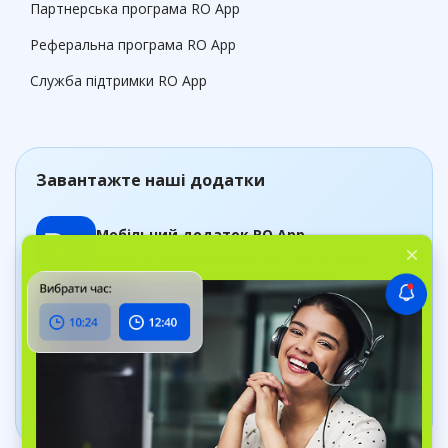
Партнерська програма RO App
Реферальна програма RO App
Служба підтримки RO App
Завантажте наші додатки
Мобільний додаток RO App
Керуйте замовленнями, де б ви не були
Додаток Дашборд
Відстежуйте стан бізнесу в реальному часі