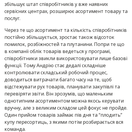
збільшує штат співробітників у вже наявних
сервісних центрах, розширює асортимент товару та
послуг.
Через те що асортимент та кількість співробітників
постійно збільшується, зростає також відсоток
помилок, розбіжностей та плутанини. Попри те що
в компанії облік товарів ведеться у програмі,
співробітники звикли використовувати лише базові
функції. Тому Андрію стає дедалі складніше
контролювати складський робочий процес,
доводиться витрачати багато часу на те, щоб
відстежувати рух товарів, планувати закупівлі та
перевіряти звіти. Він зрозумів, що маленьким
однотипним асортиментом можна якось керувати
вручну, але з великим складом цей фокус не пройде.
Один прийом товарів займає пів дня та “плодить”
купу пересортиць, з якими потім розбирається вся
команда.