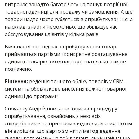
витрачає занадто багато часу на пошук потрібної
товарної одиниці для продажу чи замовлення. А ще
товари надто часто губляться: в оприбуткуванні є, а
на складі знайти неможливо, що збільшує час
обслуговування клієнтів у кілька разів.
Виявилося, що під час оприбуткування товар
приймається партіями і конкретне розташування
одиниць товарів з кожної партії на складі ніяк не
позначено.
Рішення:
ведення точного обліку товарів у CRM-
системі та обов’язкове внесення кожної товарної
одиниці до програми.
Спочатку Андрій поетапно описав процедуру
оприбуткування, ознайомив з нею всіх
співробітників та призначив відповідальних. Потім
він вирішив, що варто змінити метод ведення
складського обліку на той варіант, який найбільше