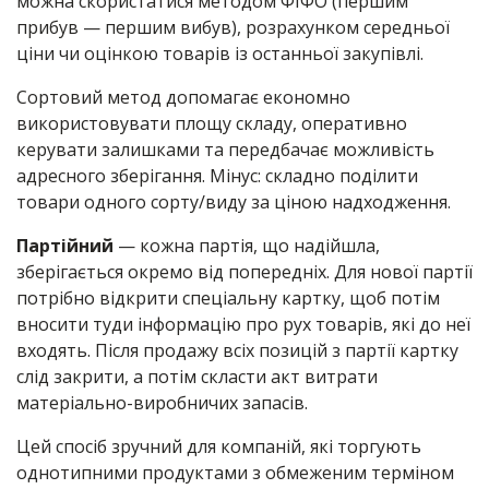
можна скористатися методом ФІФО (першим
прибув — першим вибув), розрахунком середньої
ціни чи оцінкою товарів із останньої закупівлі.
Сортовий метод допомагає економно
використовувати площу складу, оперативно
керувати залишками та передбачає можливість
адресного зберігання. Мінус: складно поділити
товари одного сорту/виду за ціною надходження.
Партійний
— кожна партія, що надійшла,
зберігається окремо від попередніх. Для нової партії
потрібно відкрити спеціальну картку, щоб потім
вносити туди інформацію про рух товарів, які до неї
входять. Після продажу всіх позицій з партії картку
слід закрити, а потім скласти акт витрати
матеріально-виробничих запасів.
Цей спосіб зручний для компаній, які торгують
однотипними продуктами з обмеженим терміном