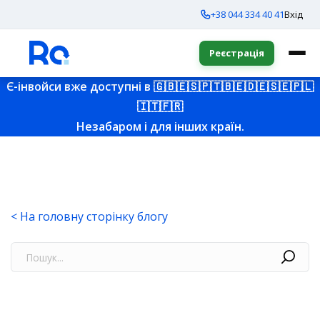
+38 044 334 40 41
Вхід
Реєстрація
Є-інвойси вже доступні в
🇬🇧
🇪🇸
🇵🇹
🇧🇪
🇩🇪
🇸🇪
🇵🇱
🇮🇹
🇫🇷
Незабаром і для інших країн.
< На головну сторінку блогу