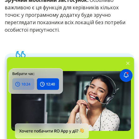
Зручний мобільний застосунок.
Особливо
важливою є ця функція для керівників кількох
точок: у програмному додатку буде зручно
переглядати показники всіх локацій без потреби
особистої присутності.
Незамінними додатки RO App стали під
час блекауту. Коли працювали не всі
комп’ютери, можна було зайти з
телефону у додаток або в браузерну
версію та виконати необхідні дії.
Володимир Шкварко
Власник BALANCE SERVICE