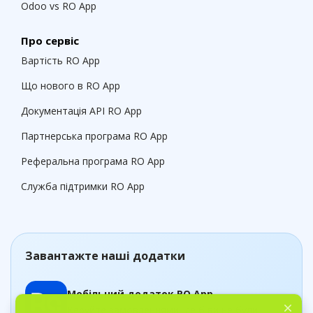
Odoo vs RO App
Про сервіс
Вартість RO App
Що нового в RO App
Документація API RO App
Партнерська програма RO App
Реферальна програма RO App
Служба підтримки RO App
Завантажте наші додатки
Мобільний додаток RO App
Керуйте замовленнями, де б ви не були