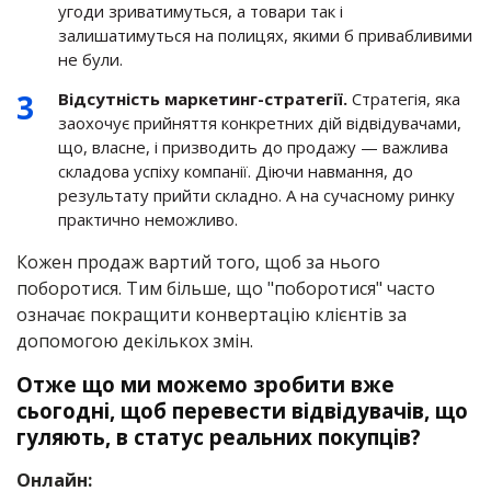
угоди зриватимуться, а товари так і
залишатимуться на полицях, якими б привабливими
не були.
Відсутність маркетинг-стратегії
.
Стратегія, яка
заохочує прийняття конкретних дій відвідувачами,
що, власне, і призводить до продажу — важлива
складова успіху компанії. Діючи навмання, до
результату прийти складно. А на сучасному ринку
практично неможливо.
Кожен продаж вартий того, щоб за нього
поборотися. Тим більше, що "поборотися" часто
означає покращити конвертацію клієнтів за
допомогою декількох змін.
Отже що ми можемо зробити вже
сьогодні, щоб перевести відвідувачів, що
гуляють, в статус реальних покупців?
Онлайн: