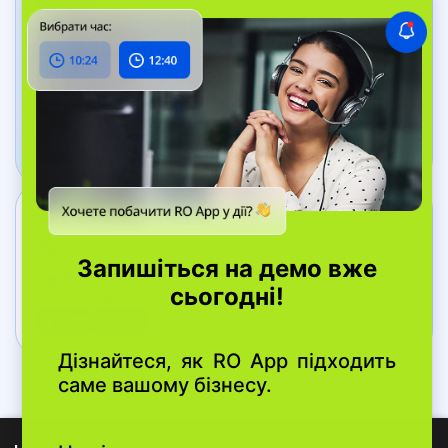
Додаток Дашборд
Відстежуйте стан бізнесу в реальному часі
Зв’яжіться з нами
+38 044 334 40 41
вул. Bell Yard, 7, WC2A 2JR Лондон, Велика
Британія