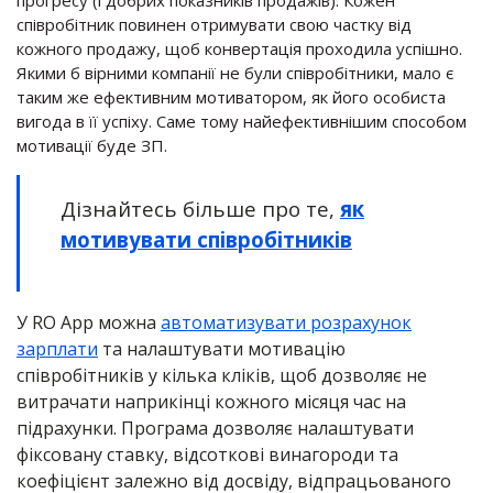
прогресу (і добрих показників продажів). Кожен
співробітник повинен отримувати свою частку від
кожного продажу, щоб конвертація проходила успішно.
Якими б вірними компанії не були співробітники, мало є
таким же ефективним мотиватором, як його особиста
вигода в її успіху. Саме тому найефективнішим способом
мотивації буде ЗП.
Дізнайтесь більше про те,
як
мотивувати співробітників
У RO App можна
автоматизувати розрахунок
зарплати
та налаштувати мотивацію
співробітників у кілька кліків, щоб дозволяє не
витрачати наприкінці кожного місяця час на
підрахунки. Програма дозволяє налаштувати
фіксовану ставку, відсоткові винагороди та
коефіцієнт залежно від досвіду, відпрацьованого