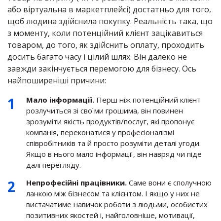
або віртуальна в маркетплейсі) достатньо для того,
щоб людина здійснила покупку. Реальність така, що
з моменту, коли потенційний клієнт зацікавиться
товаром, до того, як здійснить оплату, проходить
досить багато часу і цілий шлях. Він далеко не
завжди закінчується перемогою для бізнесу. Ось
найпоширеніші причини:
Мало інформації
.
Перш ніж потенційний клієнт
розлучиться зі своїми грошима, він повинен
зрозуміти якість продуктів/послуг, які пропонує
компанія, переконатися у професіоналізмі
співробітників та й просто розуміти деталі угоди.
Якщо в нього мало інформації, він навряд чи піде
далі перегляду.
Не
професійні працівники
.
Саме вони є сполучною
ланкою між бізнесом та клієнтом. І якщо у них не
вистачатиме навичок роботи з людьми, особистих
позитивних якостей і, найголовніше, мотивації,