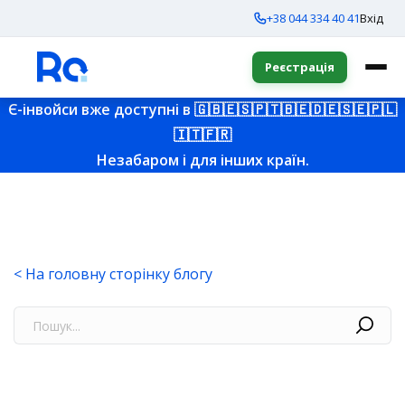
+38 044 334 40 41
Вхід
Реєстрація
Є-інвойси вже доступні в
🇬🇧
🇪🇸
🇵🇹
🇧🇪
🇩🇪
🇸🇪
🇵🇱
🇮🇹
🇫🇷
Незабаром і для інших країн.
< На головну сторінку блогу