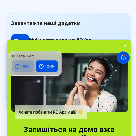
Завантажте наші додатки
Мобільний додаток RO App
Керуйте замовленнями, де б ви не були
Додаток Дашборд
Відстежуйте стан бізнесу в реальному часі
Зв’яжіться з нами
+38 044 334 40 41
вул. Bell Yard, 7, WC2A 2JR Лондон, Велика