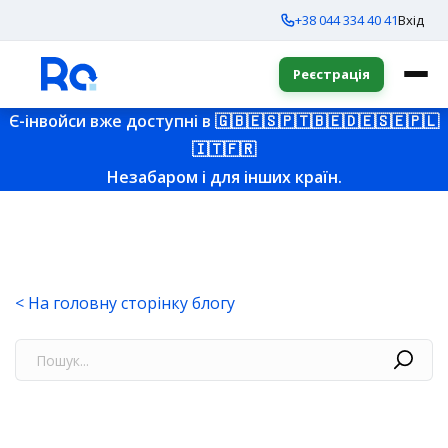
+38 044 334 40 41
Вхід
Реєстрація
Є-інвойси вже доступні в
🇬🇧
🇪🇸
🇵🇹
🇧🇪
🇩🇪
🇸🇪
🇵🇱
🇮🇹
🇫🇷
Незабаром і для інших країн.
< На головну сторінку блогу