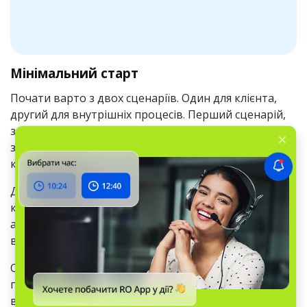
Мінімальний старт
Почати варто з двох сценаріїв. Один для клієнта,
другий для внутрішніх процесів. Перший сценарій,
закриває одразу кілька задач: заявка з сайту → CRM,
запускається автоматичне створення ліда з форми,
клієнт розуміє, що звернення прийняте.
Другий сценарій: заявка → задача менеджеру →
контроль виконання, який вирішує проблему
автоматичних задач на передзвон по ліду і зменшує
втрати клієнтів через забуті дзвінки.
Обидва сценарії дають помітний ефект: дані не
губляться, реакція стає швидшою, клієнт отримує
відповідь без затримки. Далі ці процеси можна