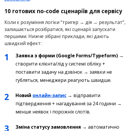
10 готових no-code сценаріїв для сервісу
Коли є розуміння логіки “тригер → дія → результат”,
залишається розібратися, які сценарії запускати
першими. Нижче зібрані приклади, які дають
швидкий ефект:
Заявка з форми (Google Forms/Typeform)
→
створити клієнта/лід у системі обліку +
поставити задачу на дзвінок → заявки не
губляться, менеджери реагують швидше.
Новий
онлайн-запис
→ відправити
підтвердження + нагадування за 24 години →
менше неявок і порожніх слотів.
Зміна статусу замовлення
→ автоматично