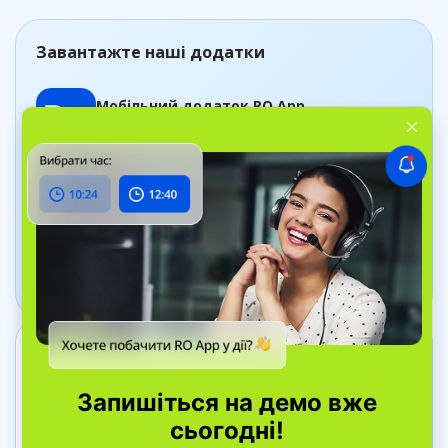
Завантажте наші додатки
Мобільний додаток RO App
Керуйте замовленнями, де б ви не були
Додаток Дашборд
Відстежуйте стан бізнесу в реальному часі
Зв’яжіться з нами
+38 044 334 40 41
вул. Bell Yard, 7, WC2A 2JR Лондон, Велика
Британія