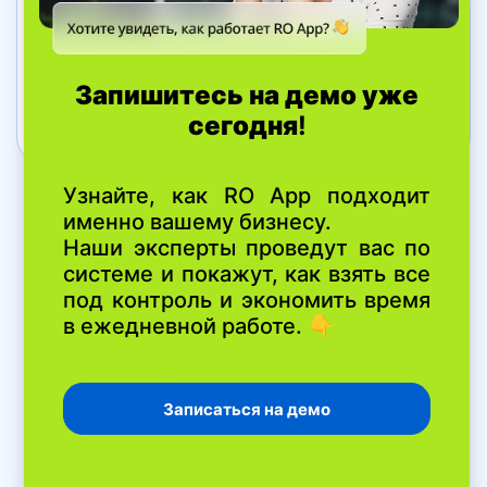
Связаться с нами
+44 20 8089 9036
ул. Bell Yard, 7, WC2A 2JR Лондон,
Великобритания
© 2026 RO App
Лицензионный договор
Конфиденциальность
Дополнение к обработке данных
Статус