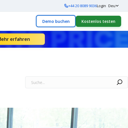
+44 20 8089 9036
Login
Deu
Demo buchen
Kostenlos testen
ehr erfahren