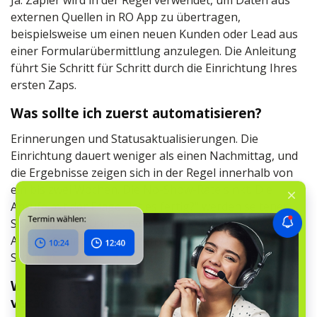
Ja. Zapier wird in der Regel verwendet, um Daten aus
externen Quellen in RO App zu übertragen,
beispielsweise um einen neuen Kunden oder Lead aus
einer Formularübermittlung anzulegen. Die Anleitung
führt Sie Schritt für Schritt durch die Einrichtung Ihres
ersten Zaps.
Was sollte ich zuerst automatisieren?
Erinnerungen und Statusaktualisierungen. Die
Einrichtung dauert weniger als einen Nachmittag, und
die Ergebnisse zeigen sich in der Regel innerhalb von
ein bis zwei Wochen. Die No-Show-Rate sinkt. Die
Anrufe mit der Frage „Ist es fertig?“ werden seltener.
Sobald diese laufen, sind Nachfassaktionen für
Angebote und Rechnungen der logische nächste
Schritt.
Wird die Automatisierung meine Kunden
verärgern?