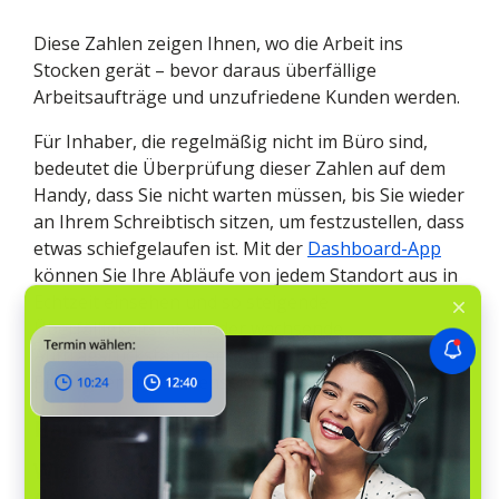
Diese Zahlen zeigen Ihnen, wo die Arbeit ins
Stocken gerät – bevor daraus überfällige
Arbeitsaufträge und unzufriedene Kunden werden.
Für Inhaber, die regelmäßig nicht im Büro sind,
bedeutet die Überprüfung dieser Zahlen auf dem
Handy, dass Sie nicht warten müssen, bis Sie wieder
an Ihrem Schreibtisch sitzen, um festzustellen, dass
etwas schiefgelaufen ist. Mit der
Dashboard-App
können Sie Ihre Abläufe von jedem Standort aus in
Echtzeit einsehen und so steigende
Überfälligkeitsraten oder wachsende
Auftragsrückstände erkennen, bevor sie zu
Problemen im Kundenservice führen.
Häufig gestellte Fragen
Wie behalte ich in einem kleinen Team
den Überblick über Arbeitsaufträge?