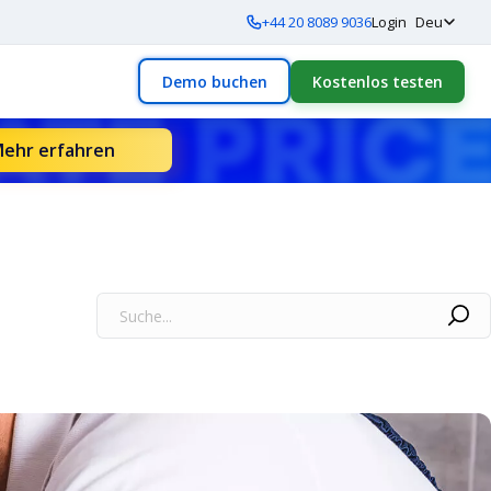
+44 20 8089 9036
Login
Deu
Demo buchen
Kostenlos testen
ehr erfahren