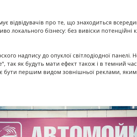
мує відвідувачів про те, що знаходиться всереди
во локального бізнесу: без вивіски потенційні к
кого надпису до опуклої світлодіодної панелі. Н
е", так як будуть мати ефект також і в темний ч
має бути першим видом зовнішньої реклами, яким