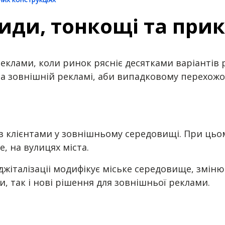
иди, тонкощі та при
еклами, коли ринок рясніє десятками варіантів 
на зовнішній рекламі, аби випадковому перехожо
 з клієнтами у зовнішньому середовищі. При цьо
, на вулицях міста.
жіталізаціі модифікує міське середовище, зміню
, так і нові рішення для зовнішньої реклами.