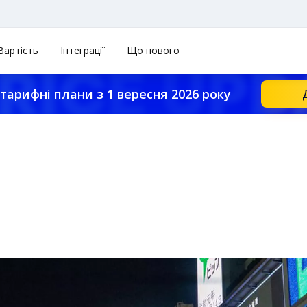
Вартість
Інтеграції
Що нового
тарифні плани з 1 вересня 2026 року