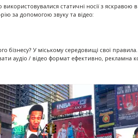
о використовувалися статичні носії з яскравою 
орію за допомогою звуку та відео:
го бізнесу? У міському середовищі свої правила.
ати аудіо / відео формат ефективно, рекламна к