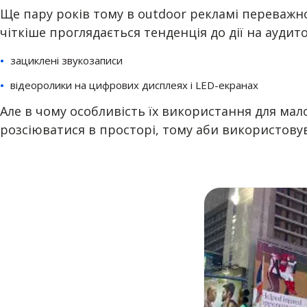
Ще пару років тому в outdoor рекламі переважн
чіткіше проглядається тенденція до дії на аудит
зациклені звукозаписи
відеоролики на цифрових дисплеях і LED-екранах
Але в чому особливість їх використання для мало
розсіюватися в просторі, тому аби використовув