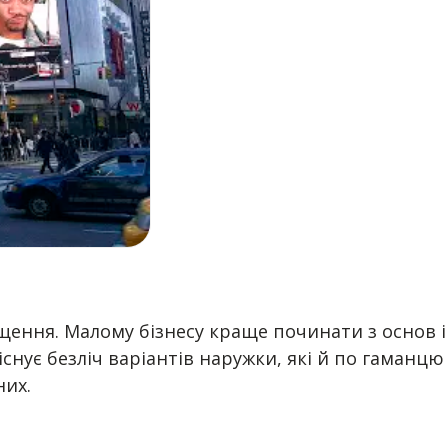
іщення. Малому бізнесу краще починати з основ і
снує безліч варіантів наружки, які й по гаманцю
них.