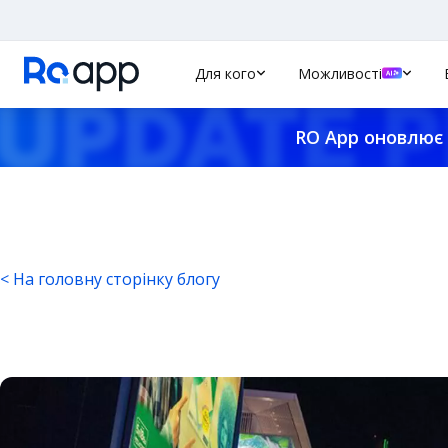
Для кого
Можливості
RO App оновлює 
< На головну сторінку блогу