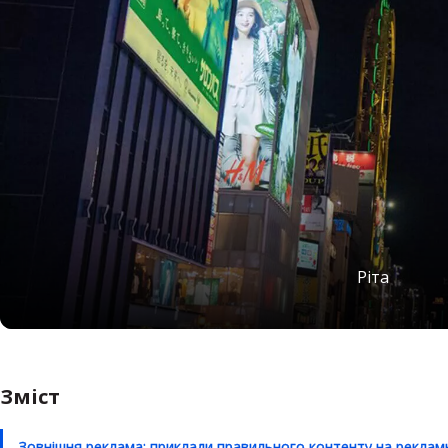
Ріта
Зміст
Зовнішня реклама: приклади правильного контенту на реклам