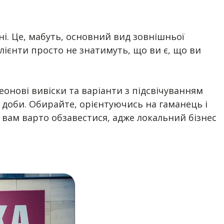
ні. Це, мабуть, основний вид зовнішньої
лієнти просто не знатимуть, що ви є, що ви
еонові вивіски та варіанти з підсвічуванням
ас доби. Обирайте, орієнтуючись на гаманець і
 вам варто обзавестися, адже локальний бізнес