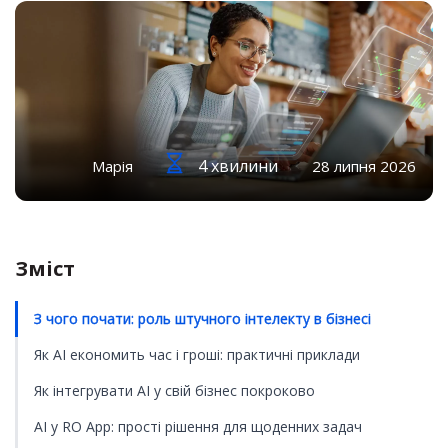
4 хвилини
Марія
28 липня 2026
Зміст
З чого почати: роль штучного інтелекту в бізнесі
Як AI економить час і гроші: практичні приклади
Як інтегрувати AI у свій бізнес покроково
AI у RO App: прості рішення для щоденних задач