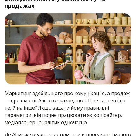
продажах
Маркетинг здебільшого про комунікацію, а продаж
— про емоції. Але хто сказав, що ШІ не здатен і на
те, й на інше? Якщо задати йому правильні
параметри, він почне працювати як копірайтер,
медіапланер і аналітик одночасно.
Де AI може реально допомогти в просуванні малого