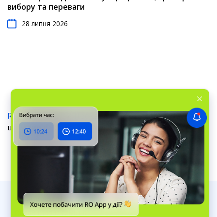
вибору та переваги
28 липня 2026
RO App
›
Блог
›
Прокачай
›
Як використовувати
штучний інтелект для малого бізнесу
Можливості
Онлайн запис клієнтів