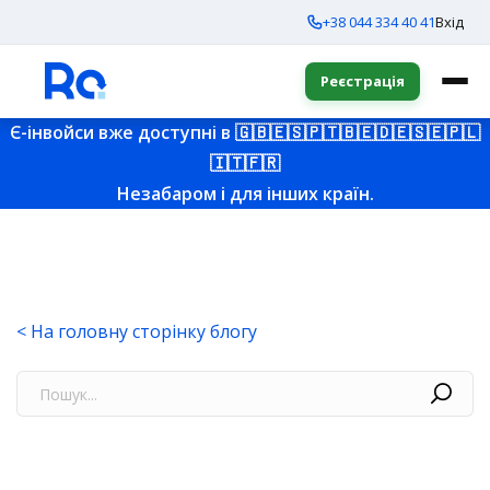
+38 044 334 40 41
Вхід
Реєстрація
Є-інвойси вже доступні в
🇬🇧
🇪🇸
🇵🇹
🇧🇪
🇩🇪
🇸🇪
🇵🇱
🇮🇹
🇫🇷
Незабаром і для інших країн.
< На головну сторінку блогу