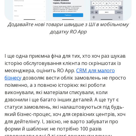
Додавайте нові товари швидше з ШІ в мобільному
додатку RO App
І ще одна приємна фіча для тих, хто хоч раз шукав
історію обслуговування клієнта по скріншотах із
месенджера, оцінить RO App.
CRM для малого
бізнесу
дозволяє вести облік замовлень не просто
поіменно, а з повною історією: які роботи
виконували, які матеріали списували, коли
дзвонили і ще багато інших деталей. А ще тут є
статуси замовлень, які налаштовуються під будь-
який бізнес-процес, хоч для сервісних центрів, хоч
для дейтелінгу. І, звісно, не варто забувати про
форми й шаблони: не потрібно 100 разів