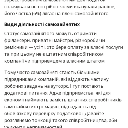
сплачувати не потрібно: як ми вказували раніше,
його частка (6%) лягає на плечі самозайнятого.
Види діяльності самозайнятих
Статус самозайнятого можуть отримати
фрілансери, приватні майстри, різнороби чи
ремісники — усі ті, хто бере оплату за власні послуги
та при цьому не є штатним співробітником
компанії чи підприємцем з власним штатом.
Тому часто самозайняті стають більшими
підрядниками компаній, які віддають частину
робочих завдань на аутсорс. І тут постають
додаткові питання. Адже підприємства, які для
економії наймають замість штатних співробітників
самозайнятих громадян, підпадають під
обов'язкову перевірку податкової. Давайте
розглянемо тонкощі такого співробітництва, аби
уникнути неприємностей.