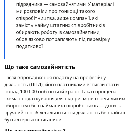
підрядника — самозайнятими. У матеріалі
ми розповіли про тонкощі такого
співробітництва, адже компанії, які
замість найму штатних співробітників
обирають роботу із самозайнятими,
обов'язково потрапляють під перевірку
податкової.
Що таке самозайнятість
Після впровадження податку на професійну
діяльність (ППД), його платниками встигли стати
понад 100 000 осіб по всій країні. Така спрощена
схема оподаткування для підприємців із невеликим
оборотом і без найманих співробітників — досить
зручний спосіб легально вести діяльність без зайвої
бухгалтерської тяганини.
Що дає самозайнятість?