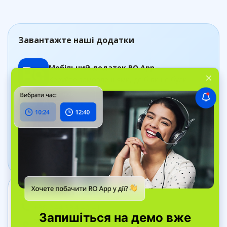
Завантажте наші додатки
Мобільний додаток RO App
Керуйте замовленнями, де б ви не були
Додаток Дашборд
Відстежуйте стан бізнесу в реальному часі
Зв’яжіться з нами
+38 044 334 40 41
вул. Bell Yard, 7, WC2A 2JR Лондон, Велика