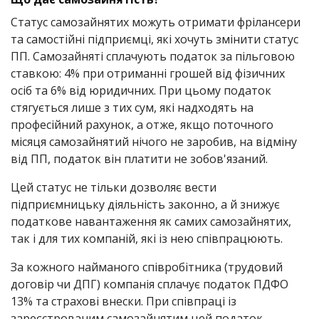
Статус самозайнятих можуть отримати фрілансери
та самостійні підприємці, які хочуть змінити статус
ПП. Самозайняті сплачують податок за пільговою
ставкою: 4% при отриманні грошей від фізичних
осіб та 6% від юридичних. При цьому податок
стягується лише з тих сум, які надходять на
професійний рахунок, а отже, якщо поточного
місяця самозайнятий нічого не заробив, на відміну
від ПП, податок він платити не зобов'язаний.
Цей статус не тільки дозволяє вести
підприємницьку діяльність законно, а й знижує
податкове навантаження як самих самозайнятих,
так і для тих компаній, які із нею співпрацюють.
За кожного найманого співробітника (трудовий
договір чи ДПГ) компанія сплачує податок ПДФО
13% та страхові внески. При співпраці із
зареєстрованим самозайнятим цей податок