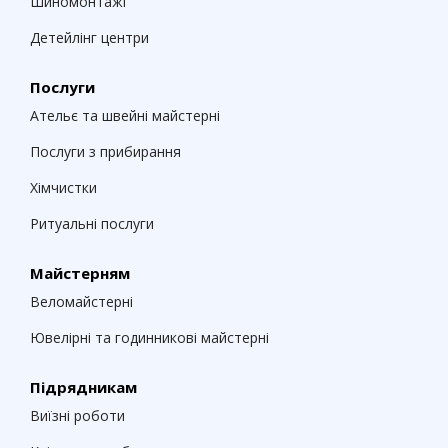
Шиномонтажі
Детейлінг центри
Послуги
Ательє та швейні майстерні
Послуги з прибирання
Хімчистки
Ритуальні послуги
Майстерням
Веломайстерні
Ювелірні та годинникові майстерні
Підрядникам
Виїзні роботи