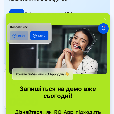
Мобільний додаток RO App
Керуйте замовленнями, де б ви не були
Додаток Дашборд
Відстежуйте стан бізнесу в реальному часі
Зв’яжіться з нами
+38 044 334 40 41
вул. Bell Yard, 7, WC2A 2JR Лондон, Велика
Британія