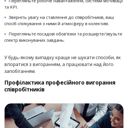
Перегляньте робоче навантаження, системи мотивації
та KPI.
Зверніть увагу на ставлення до співробітників, ваш
спосіб спілкування з ними й атмосферу в колективі.
Перегляньте посадові обов'язки та розширте/звузьте
спектр виконуваних завдань.
У будь-якому випадку краще не шукати способи, як
впоратися з вигоранням, а працювати над його
запобіганням.
Профілактика професійного вигорання
співробітників