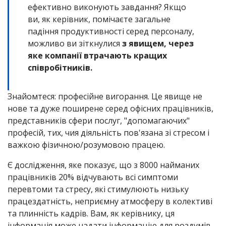
ефективно виконують завдання? Якщо
ви, як керівник, помічаєте загальне
падіння продуктивності серед персоналу,
можливо ви зіткнулися
з явищем, через
яке компанії втрачають кращих
співробітників.
Знайомтеся: професійне вигорання. Це явище не
нове та дуже поширене серед офісних працівників,
представників сфери послуг, "допомагаючих"
професій, тих, чия діяльність пов'язана зі стресом і
важкою фізичною/розумовою працею.
Є дослідження, яке показує, що з 8000 найманих
працівників 20% відчувають всі симптоми
перевтоми та стресу, які стимулюють низьку
працездатність, неприємну атмосферу в колективі
та плинність кадрів. Вам, як керівнику, ця
інформація може надати інформацію для роздумів