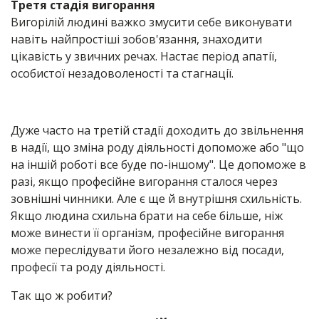
Третя стадія вигорання
Вигорілій людині важко змусити себе виконувати
навіть найпростіші зобов'язання, знаходити
цікавість у звичних речах. Настає період апатії,
особистої незадоволеності та стагнації.
Дуже часто на третій стадії доходить до звільнення
в надії, що зміна роду діяльності допоможе або "що
на іншій роботі все буде по-іншому". Це допоможе в
разі, якщо професійне вигорання сталося через
зовнішні чинники. Але є ще й внутрішня схильність.
Якщо людина схильна брати на себе більше, ніж
може винести її організм, професійне вигорання
може переслідувати його незалежно від посади,
професії та роду діяльності.
Так що ж робити?