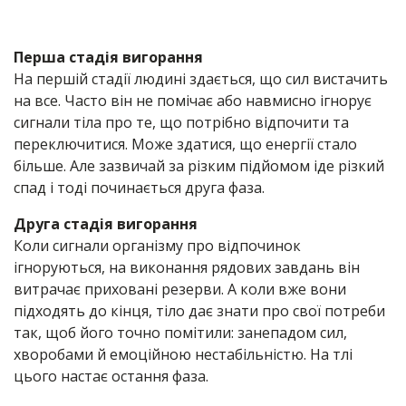
Перша стадія вигорання
На першій стадії людині здається, що сил вистачить
на все. Часто він не помічає або навмисно ігнорує
сигнали тіла про те, що потрібно відпочити та
переключитися. Може здатися, що енергії стало
більше. Але зазвичай за різким підйомом іде різкий
спад і тоді починається друга фаза.
Друга стадія вигорання
Коли сигнали організму про відпочинок
ігноруються, на виконання рядових завдань він
витрачає приховані резерви. А коли вже вони
підходять до кінця, тіло дає знати про свої потреби
так, щоб його точно помітили: занепадом сил,
хворобами й емоційною нестабільністю. На тлі
цього настає остання фаза.