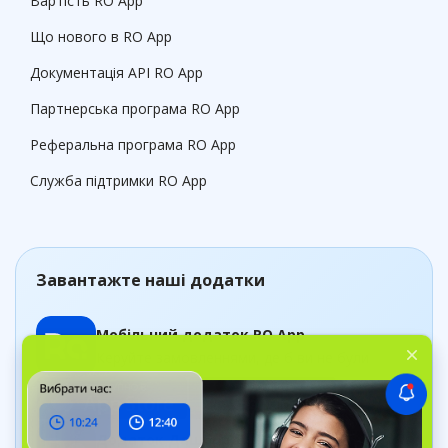
Вартість RO App
Що нового в RO App
Документація API RO App
Партнерська програма RO App
Реферальна програма RO App
Служба підтримки RO App
Завантажте наші додатки
Мобільний додаток RO App
Керуйте замовленнями, де б ви не були
Додаток Дашборд