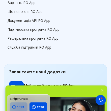
Вартість RO App
Що нового в RO App
Документація API RO App
Партнерська програма RO App
Реферальна програма RO App
Служба підтримки RO App
Завантажте наші додатки
Мобільний додаток RO App
Керуйте замовленнями, де б ви не були