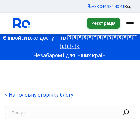
+38 044 334 40 41
Вхід
Реєстрація
Є-інвойси вже доступні в
🇬🇧
🇪🇸
🇵🇹
🇧🇪
🇩🇪
🇸🇪
🇵🇱
🇮🇹
🇫🇷
Незабаром і для інших країн.
< На головну сторінку блогу