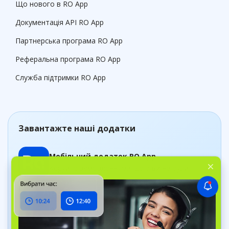
Що нового в RO App
Документація API RO App
Партнерська програма RO App
Реферальна програма RO App
Служба підтримки RO App
Завантажте наші додатки
Мобільний додаток RO App
Керуйте замовленнями, де б ви не були
Додаток Дашборд
Відстежуйте стан бізнесу в реальному часі