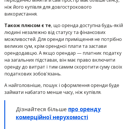
періодично міняти й сам простір має більше сенсу,
ніж його купівля для довгострокового
використання.
Також плюсом є те
, що оренда доступна будь-якій
людині незалежно від статусу та фінансових
можливостей. Для оренди приміщення не потрібно
великих сум, крім орендної плати та застави
орендодавцю. А якщо орендар — платник податку
на загальних підставах, він має право включити
оренду до витрат і тим самим скоротити суму своїх
податкових зобов'язань.
А найголовніше, пошук і оформлення оренди буде
займати набагато менше часу, ніж купівля.
Дізнайтеся більше
про оренду
комерційної нерухомості