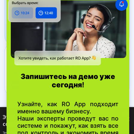
Приложение Дашборд
Следите за бизнесом в рельном времени
Связаться с нами
+44 20 8089 9036
ул. Bell Yard, 7, WC2A 2JR Лондон,
Великобритания
Этот веб-сайт использует файлы
×
cookie
© 2026 RO App
ENGLISH
Этот веб-сайт использует файлы cookie для улучшения