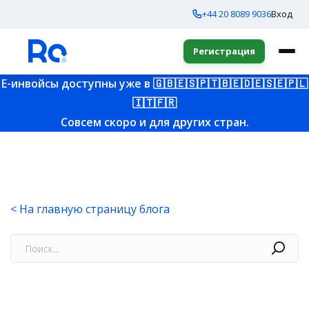
+44 20 8089 9036
Вход
Регистрация
E-инвойсы доступны уже в
🇬🇧
🇪🇸
🇵🇹
🇧🇪
🇩🇪
🇸🇪
🇵🇱
🇮🇹
🇫🇷
Совсем скоро и для других стран.
< На главную страницу блога