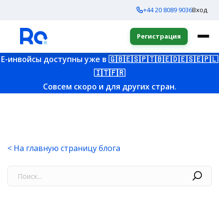
+44 20 8089 9036
Вход
Регистрация
E-инвойсы доступны уже в
🇬🇧
🇪🇸
🇵🇹
🇧🇪
🇩🇪
🇸🇪
🇵🇱
🇮🇹
🇫🇷
Совсем скоро и для других стран.
< На главную страницу блога