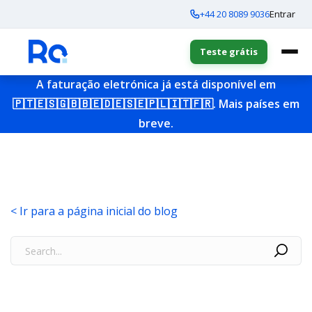
+44 20 8089 9036
Entrar
Teste grátis
A faturação eletrónica já está disponível em
🇵🇹
🇪🇸
🇬🇧
🇧🇪
🇩🇪
🇸🇪
🇵🇱
🇮🇹
🇫🇷
. Mais países em
breve.
< Ir para a página inicial do blog