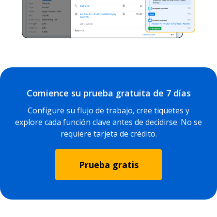
Comience su prueba gratuita de 7 días
Configure su flujo de trabajo, cree tiquetes y
explore cada función clave antes de decidirse. No se
requiere tarjeta de crédito.
Prueba gratis