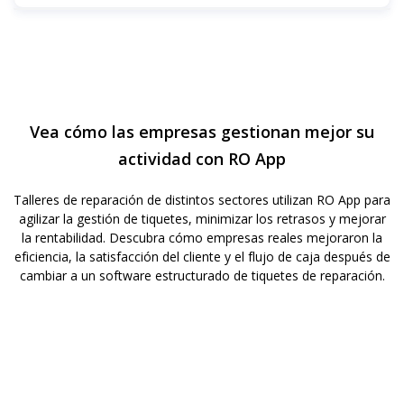
aprobados en facturas en línea con un solo clic.
El software de tiquetes para talleres de reparación reduce
el papeleo manual, automatiza las etapas del flujo de
trabajo, hace seguimiento del progreso de los técnicos y
evita que las órdenes de trabajo se pierdan o se retrasen.
Esto ayuda a los talleres de reparación a completar más
Vea cómo las empresas gestionan mejor su
trabajo en menos tiempo.
actividad con RO App
Talleres de reparación de distintos sectores utilizan RO App para
agilizar la gestión de tiquetes, minimizar los retrasos y mejorar
la rentabilidad. Descubra cómo empresas reales mejoraron la
eficiencia, la satisfacción del cliente y el flujo de caja después de
cambiar a un software estructurado de tiquetes de reparación.