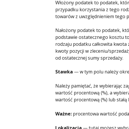
Włożony podatek to podatek, który
przypadku korzystania z tego rod
towarów z uwzględnieniem tego 
Nałożony podatek to podatek, któr
podstawie ostatecznego kosztu t
rodzaju podatku całkowita kwota z
kwoty pozycji w zleceniu/sprzedaży
od ostatecznej sumy sprzedaży.
Stawka
 — w tym polu należy okre
Należy pamiętać, że wybierając za
wartość procentową (%), a wybier
wartość procentową (%) lub stałą 
Ważne:
 procentowa wartość poda
Lokalizacja
 — tutaj możesz wybrać