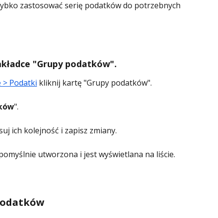
zybko zastosować serię podatków do potrzebnych 
akładce "Grupy podatków".
 > Podatki
 kliknij kartę "Grupy podatków".
tków
".
uj ich kolejność i zapisz zmiany.
myślnie utworzona i jest wyświetlana na liście.
podatków