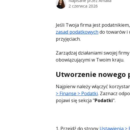
Napisane przez
Amalia
2 czerwca 2026
Jeśli Twoja firma jest podatnikie
zasad podatkowych
 do towarów i 
przyjęciach.
Zarządzaj działaniami swojej firm
obowiązującymi w Twoim kraju.
Utworzenie nowego 
Najpierw należy włączyć korzysta
> Finanse > Podatki
. Zaznacz odpo
pojawi się sekcja "
Podatki
".
1. Przejdź do strony
 Ustawienia > 