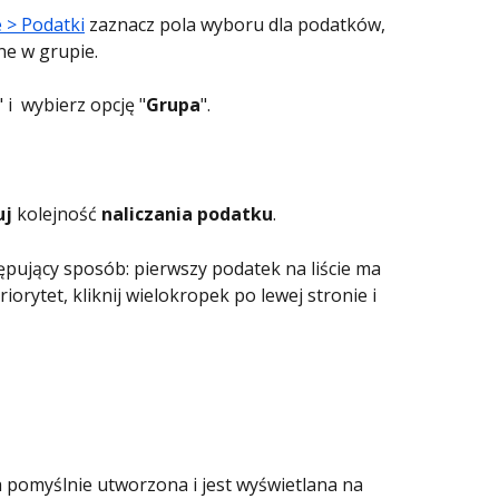
 > Podatki
 zaznacz pola wyboru dla podatków, 
e w grupie.
" i  wybierz opcję "
Grupa
".
uj
 kolejność 
naliczania podatku
.
pujący sposób: pierwszy podatek na liście ma 
iorytet, kliknij wielokropek po lewej stronie i 
pomyślnie utworzona i jest wyświetlana na 