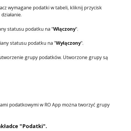
z wymagane podatki w tabeli, kliknij przycisk 
 działanie.
any statusu podatku na "
Włączony
".
iany statusu podatku na "
Wyłączony
".
 utworzenie grupy podatków. Utworzone grupy są 
kami podatkowymi w RO App można tworzyć grupy 
kładce "Podatki".