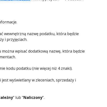
nformacje.
ać wewnętrzną nazwę podatku, która będzie 
y i przyjęciach.
u można wpisać dodatkową nazwę, która będzie 
mentach.
ie kodu podatku (nie więcej niż 4 znaki).
 jest wyświetlany w zleceniach, sprzedaży i 
ależny
" lub "
Naliczony
".