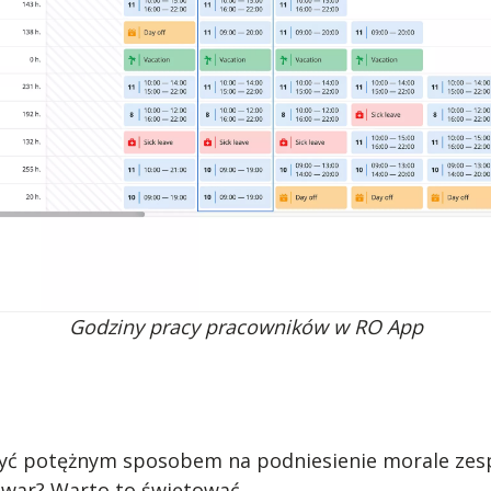
Godziny pracy pracowników w RO App
być potężnym sposobem na podniesienie morale zes
owar? Warto to świętować.