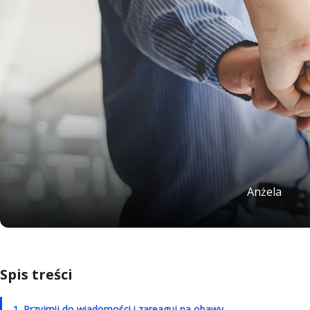
Anżela
Spis treści
1. Przyjmij do wiadomości i zareaguj na obawy