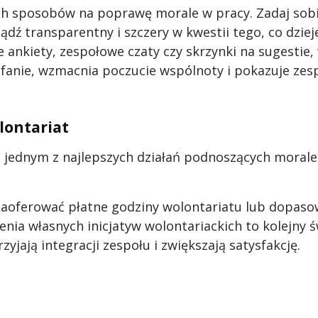
ych sposobów na poprawę morale w pracy. Zadaj sob
dź transparentny i szczery w kwestii tego, co dzieje 
e ankiety, zespołowe czaty czy skrzynki na sugesti
fanie, wzmacnia poczucie wspólnoty i pokazuje zesp
lontariat
o jednym z najlepszych działań podnoszących morale
zaoferować płatne godziny wolontariatu lub dopaso
ia własnych inicjatyw wolontariackich to kolejny 
zyjają integracji zespołu i zwiększają satysfakcję.