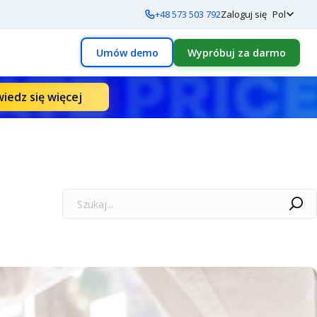
+48 573 503 792
Zaloguj się
Pol
Umów demo
Wypróbuj za darmo
iedz się więcej