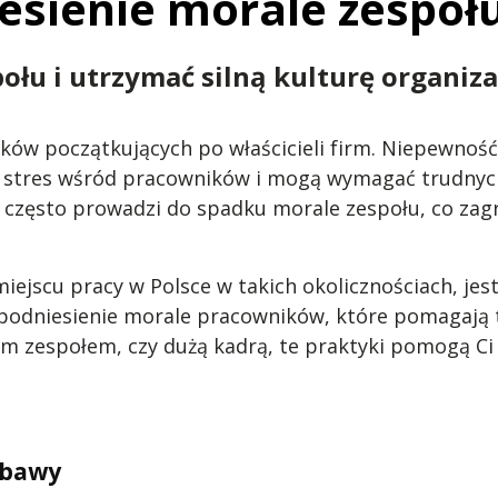
sienie morale zespołu
ołu i utrzymać silną kulturę organiza
ów początkujących po właścicieli firm. Niepewność 
ą stres wśród pracowników i mogą wymagać trudnych 
 często prowadzi do spadku morale zespołu, co zag
ejscu pracy w Polsce w takich okolicznościach, jes
 podniesienie morale pracowników, które pomagają 
łym zespołem, czy dużą kadrą, te praktyki pomogą Ci
obawy