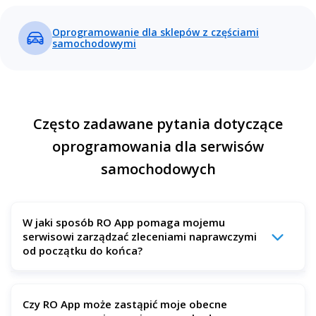
Oprogramowanie dla sklepów z częściami
samochodowymi
Często zadawane pytania dotyczące
oprogramowania dla serwisów
samochodowych
W jaki sposób RO App pomaga mojemu
serwisowi zarządzać zleceniami naprawczymi
od początku do końca?
RO App pomaga ograniczyć liczbę pominiętych lub
Czy RO App może zastąpić moje obecne
zapomnianych zleceń naprawczych, łącząc wszystkie