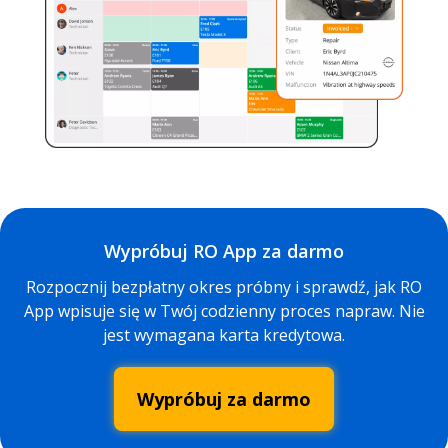
Wypróbuj RO App za darmo
Rozpocznij bezpłatny okres próbny i sprawdź, jak RO
App wpisuje się w Twój codzienny proces napraw. Nie
jest wymagana karta kredytowa.
Wypróbuj za darmo