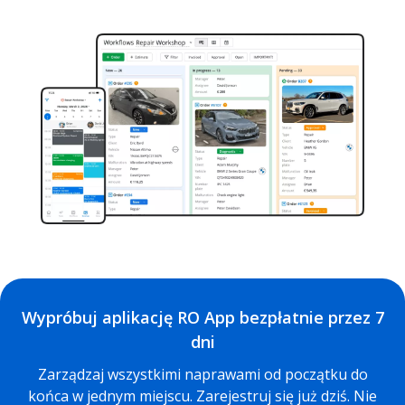
Wypróbuj aplikację RO App bezpłatnie przez 7
dni
Zarządzaj wszystkimi naprawami od początku do
końca w jednym miejscu. Zarejestruj się już dziś. Nie