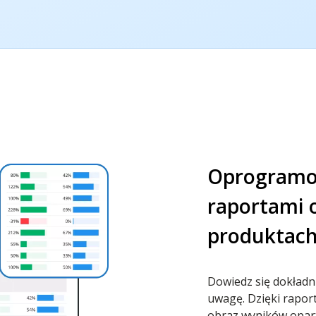
Oprogramow
raportami o
produktach 
Dowiedz się dokładnie
uwagę. Dzięki rapor
obraz wyników opart