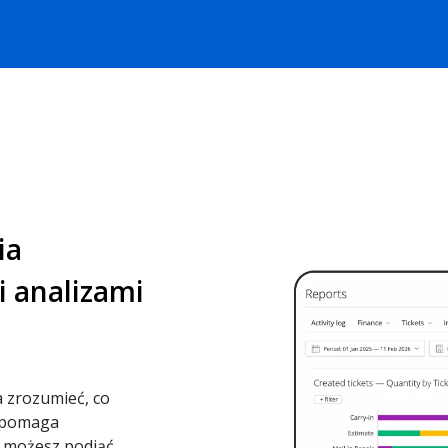
ia
 analizami
zrozumieć, co
” pomaga
h możesz podjąć