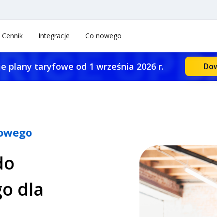
Cennik
Integracje
Co nowego
e plany taryfowe od 1 września 2026 r.
Dow
mowego
do
o dla