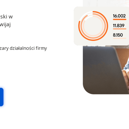
ski w
wijaj
ry działalności firmy