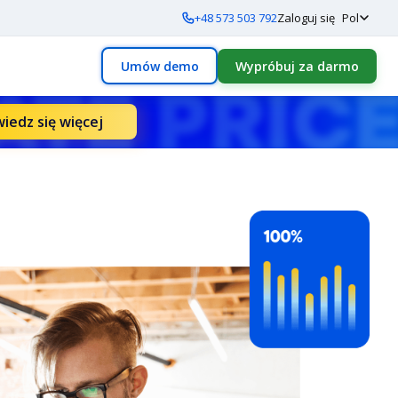
+48 573 503 792
Zaloguj się
Pol
Umów demo
Wypróbuj za darmo
iedz się więcej