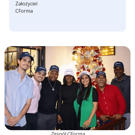
Założyciel
CForma
Zespół CForma