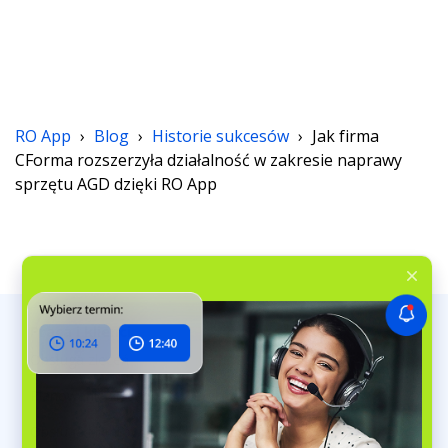
RO App
›
Blog
›
Historie sukcesów
›
Jak firma
CForma rozszerzyła działalność w zakresie naprawy
sprzętu AGD dzięki RO App
Praca i klienci
Obsługa zleceń
Planowanie zleceń
Obsługa klientów