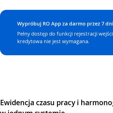
Wypróbuj RO App za darmo przez 7 dn
Pełny dostęp do funkcji rejestracji wejś
kredytowa nie jest wymagana.
Ewidencja czasu pracy i harmon
w jednym systemie