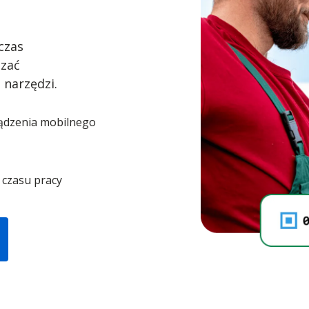
czas
dzać
 narzędzi.
ządzenia mobilnego
czasu pracy