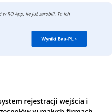
 RO App, ile już zarobili. To ich
Wyniki Bau-PL ›
system rejestracji wejścia i
a zespołów w małych firmach