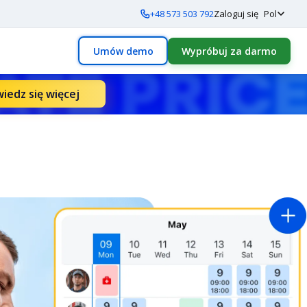
+48 573 503 792
Zaloguj się
Pol
Umów demo
Wypróbuj za darmo
iedz się więcej