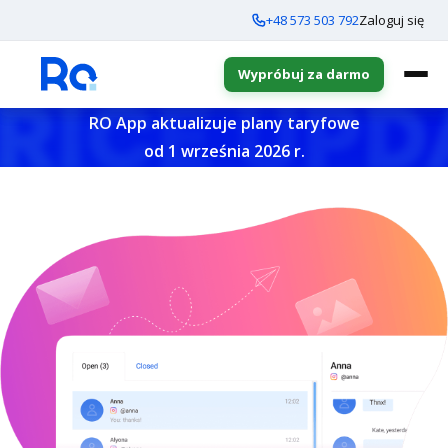
+48 573 503 792
Zaloguj się
Wypróbuj za darmo
RO App aktualizuje plany taryfowe
od 1 września 2026 r.